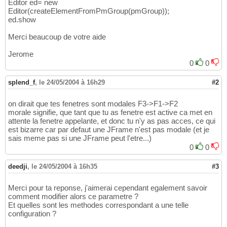
Editor ed= new
//form.requestFocusInWindow();
16
Editor(createElementFromPmGroup(pmGroup));
17
ed.show
        form.setSize
(
700
,
310
)
;

18
        form.show
(
)
19
Merci beaucoup de votre aide
}
20
}
21
Jerome
22
0
0
class
 JMathEditor 
extends
 JFrame 
implements
 
23
24
splend_f
,
le 24/05/2004 à 16h29
#2
super
(
"KPI Formula Editor"
)
;

25
// ....
26
}
27
on dirait que tes fenetres sont modales F3->F1->F2
morale signifie, que tant que tu as fenetre est active ca met en
attente la fenetre appelante, et donc tu n'y as pas acces, ce qui
est bizarre car par defaut une JFrame n'est pas modale (et je
sais meme pas si une JFrame peut l'etre...)
0
0
deedji
,
le 24/05/2004 à 16h35
#3
Merci pour ta reponse, j'aimerai cependant egalement savoir
comment modifier alors ce parametre ?
Et quelles sont les methodes correspondant a une telle
configuration ?