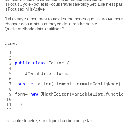
isFocusCycleRoot et isFocusTraversalPolicySet. Elle n'est pas
isFocused ni isActive.
J'ai essaye a peu pres toutes les methodes que j ai trouve pour
changer cela mais pas moyen de la rendre active.
Quelle methode dois je utiliser ?
Code :
1
2
public
class
 Editor 
{
3
4
    JMathEditor form;

5
6
public
 Editor
(
Element FormulaConfigNode
)
{
7
8
form= 
new
 JMathEditor
(
variableList,functionL
9
10
}
11
12
public
void
 show
(
)
{
13
        form.validate
(
)
;

14
De l autre fenetre, sur clique d un bouton, je fais:
        form.requestFocus
(
)
;

15