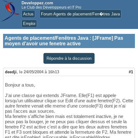
Developpez.com
Le Club des Développeurs et IT Pro
Actus
Forum Agents de placement/Fen�tres Java
Emploi
Agents de placement/Fenêtres Java
:
[JFrame] Pas
moyen d'avoir une fenetre active
Répondre à la discussion
deedji
,
le 24/05/2004 à 16h13
#1
Bonjour a tous,
J'ai une classe qui extends JFrame. Elle(F1) est appele
lorsqu'un utilisateur clique sur Edit d'une autre fenetre(F2). Cette
autre fenetre venait elle meme d'une console(F3) dont je n'ai
pas l'acces aux sources.
Ma fenetre s'affiche bien mais est totalement inactive, je ne
peux pas la bouger, je ne peux pas cliquer dessus et seule la
fenetre F2 est active c'est a dire que les deux autres fenetres
F1 et F3 sont bloques et attende la fermeture de F2. Ma fenetre
est dite isEnabled, isFocusable, isFocusableWindow,