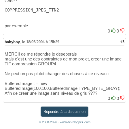
Code :
COMPRESSION_JPEG_TTN2
par exemple.
0
0
babyboy
,
le 18/05/2004 à 15h29
#3
MERCII de me répondre je deseperais
mais c'est une des contraintes de mon projet, creer une image
TIF compression GROUP4
Ne peut on pas plutot changer des choses à ce niveau :
BufferedImage t = new
BufferedImage(100,100,BufferedImage.TYPE_BYTE_GRAY);
Afin de creer une image sans niveau de gris ????
0
0
Répondre à la discussion
© 2000-2026 - www.developpez.com