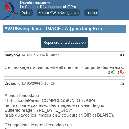
Developpez.com
Le Club des Développeurs et IT Pro
Actus
Forum AWT/Swing Java
Emploi
AWT/Swing Java
:
[IMAGE JAI] java.lang.Error
Répondre à la discussion
babyboy
,
le 18/05/2004 à 14h53
#1
Ce message n'a pas pu être affiché car il comporte des erreurs.
0
0
Didier
,
le 18/05/2004 à 15h26
#2
A priori l'encodage
TIFFEncodeParam.COMPRESSION_GROUP4
ne fonctionne pas avec des images en niveau de gris
BufferedImage.TYPE_BYTE_GRAY
mais qu'avec les images en 2 couleurs (NOIR et BLANC).
Change donc le type d'encodage en