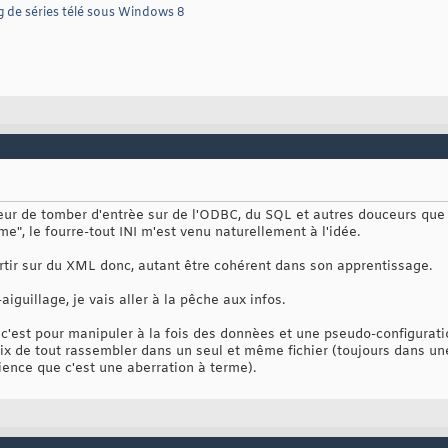
g de séries télé sous Windows 8
eur de tomber d'entrèe sur de l'ODBC, du SQL et autres douceurs que 
me", le fourre-tout INI m'est venu naturellement à l'idée.
rtir sur du XML donc, autant être cohérent dans son apprentissage.
iguillage, je vais aller à la pêche aux infos.
 c'est pour manipuler à la fois des donnèes et une pseudo-configurati
 choix de tout rassembler dans un seul et même fichier (toujours dans 
science que c'est une aberration à terme).