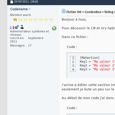
29/09/2011,
14h20
Codename
Fichier INI + ComboBox = listing
Membre averti
Bonjour à tous,
Pour découvrir le C# et m'y habitu
Administrateur systèmes et
réseaux
Dans ce fichier :
Inscrit en
Septembre
2011
Messages
17
Code :
[
MaSection
]
1
Key1 = 
"Ma valeur 1
2
Key2 = 
"Ma valeur 2
3
Key3 = 
"Ma valeur 3
4
J'arrive à éditer cette section (
seulement je bute un peu sur le
Au début de mon code j'ai donc 
Code :