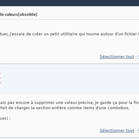
 de valeurs[obsolète]
er, j'essaie de créer un petit utilitaire qui tourne autour d'un fichier I
Sélectionner tout
-
"
"
"
mais pas encore à supprimer une valeur précise, je garde ça pour la fin
 fait de charger la section entière comme items d'une combobox.
ceci :
Sélectionner tout
-