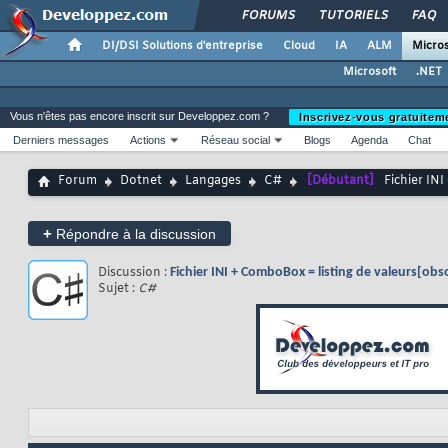
FORUMS
TUTORIELS
FAQ
DI/DSI Solutions d'entreprise
Cloud
IA
ALM
Micros
Microsoft
.NET
Vous n'êtes pas encore inscrit sur Developpez.com ?
Inscrivez-vous gratuitem
Derniers messages
Actions
Réseau social
Blogs
Agenda
Chat
Forum
Dotnet
Langages
C#
[Débutant]
Fichier IN
+
Répondre à la discussion
Discussion :
Fichier INI + ComboBox = listing de valeurs[obs
Sujet :
C#