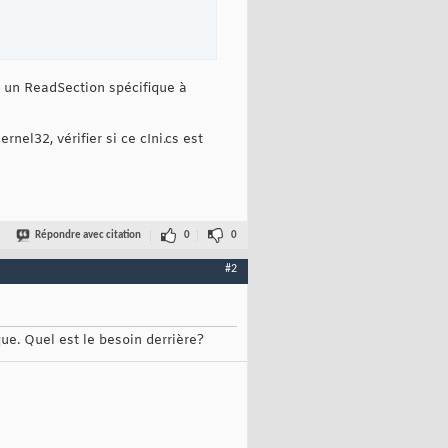
er un ReadSection spécifique à
pKey, 
string
 pDefault, 
byte
[
]
 prReturn, 
int
 pBufferLen, 
string
 p
nel32, vérifier si ce cIni.cs est
pKey, 
byte
[
]
 prReturn, 
int
 pBufferLen, 
string
 pFile
)
;

Répondre avec citation
0
0
#2
que. Quel est le besoin derrière?