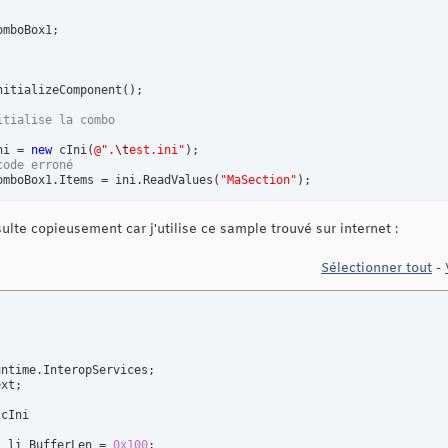
mboBox1;

nitializeComponent
(
)
;

itialise la combo
ni = 
new
 cIni
(
@
".
\t
est.ini"
)
;

code erroné
omboBox1.Items = ini.ReadValues
(
"MaSection"
)
;

lte copieusement car j'utilise ce sample trouvé sur internet :
Sélectionner tout
-
ntime.InteropServices;

xt;

cIni

t
 li_BufferLen = 
0x100
;
