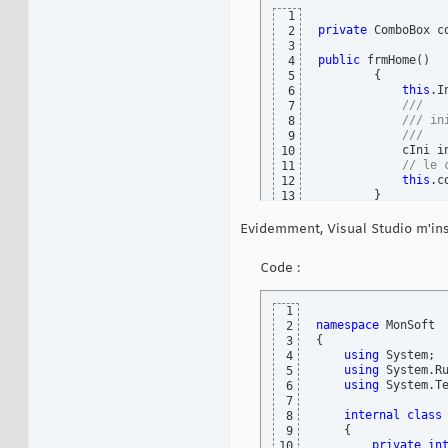
1
private
 ComboBox co
2
3
public
 frmHome
(
)
4
{
5
this
.I
6
///
7
/// in
8
/// 
9
            cIni i
10
// le 
11
this
.c
12
}
13
Evidemment, Visual Studio m'insu
Code :
1
namespace
2
{
3
using
 System;

4
using
 System.Ru
5
using
 System.Te
6
7
internal
class
 
8
{
9
private
in
10