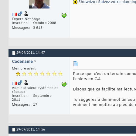
40
Showrizo : Suivez votre plannin
41
public
voi
42
{
43
            WriteP
44
Expert .Net So@t
}
45
Inscrit en
Octobre 2008
46
Messages
3 615
public
voi
47
{
48
            WriteP
49
}
50
51
29/09/2011,
14h47
//----------------
52
53
Codename
[
DllImport
54
private
st
55
Membre averti
[
DllImport
56
Parce que c'est un terrain connu
private
st
57
fichiers en C#.
public
voi
58
{
59
Administrateur systèmes et
Disons que ça facilite ma lectur
            WriteP
60
réseaux
}
61
Inscrit en
Septembre
Tu suggères à demi-mot un autre
2011
62
vraiment me mettre au pied du m
private
st
Messages
17
63
{
64
string
65
byte
[
]
66
int
 co
67
return
68
29/09/2011,
14h56
}
69