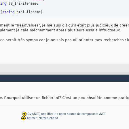
ring
 ls_IniFilename;

i
(
string
 pIniFilename
)
s_IniFilename = pIniFilename;

ement le "ReadValues", je me suis dit qu'il était plus judicieux de crè
 seulement je cale méchemment après plusieurs essais infructueux.
(
"kernel32"
, SetLastError=
true
)
]
atic
extern
int
 GetPrivateProfileString
(
string
 pSection, 
string
 
 ce serait très sympa car je ne sais pas où orienter mes recherches : ker
(
"kernel32"
, SetLastError=
true
)
]
atic
extern
int
 GetPrivateProfileStruct
(
string
 pSection, 
string
 
d
 ReadSections
(
ref
 Array pSections
)
ons = 
this
.z_GetString
(
null
, 
null
, 
null
)
.Split
(
new
char
[
1
]
)
;

ing
 ReadValue
(
string
 pSection, 
string
 pKey
)
this
.z_GetString
(
pSection, pKey, 
""
)
;

ing
 ReadValue
(
string
 pSection, 
string
 pKey, 
string
 pDefault
)
ue. Pourquoi utiliser un fichier ini? C'est un peu obsolète comme prati
this
.z_GetString
(
pSection, pKey, pDefault
)
;

--------------------
Dvp.NET, une librairie open-source de composants .NET
d
 ReadValues
(
string
 pSection, 
ref
 Array pValues
)
-------------------
Twitter: NatMarchand
s = 
this
.z_GetString
(
pSection, 
null
, 
null
)
.Split
(
new
char
[
1
]
)
;
