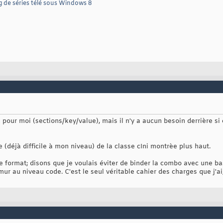
g de séries télé sous Windows 8
d
 RemoveSection
(
string
 pSection
)
rivateProfileString
(
pSection, 
null
, 
null
, 
this
.ls_IniFilename
)
;

d
 RemoveValue
(
string
 pSection, 
string
 pKey
)
rivateProfileString
(
pSection, pKey, 
null
, 
this
.ls_IniFilename
)
;

- Ici le "ReadSection" manquant que je n'arrive pas à coder
(
"kernel32"
, SetLastError=
true
)
]
atic
extern
int
 WritePrivateProfileString
(
string
 pSection, 
strin
(
"kernel32"
, SetLastError=
true
)
]
 pour moi (sections/key/value), mais il n'y a aucun besoin derrière s
atic
extern
int
 WritePrivateProfileStruct
(
string
 pSection, 
strin
d
 WriteValue
(
string
 pSection, 
string
 pKey, 
string
 pValue
)
e (déjà difficile à mon niveau) de la classe cIni montrèe plus haut.
rivateProfileString
(
pSection, pKey, pValue, 
this
.ls_IniFilename
)
;
 format; disons que je voulais éviter de binder la combo avec une ba
ur au niveau code. C'est le seul véritable cahier des charges que j'a
ring
 z_GetString
(
string
 pSection, 
string
 pKey, 
string
 pDefault
)
 str = pDefault;

 prReturn = 
new
byte
[
this
.li_BufferLen
]
;

unt = GetPrivateProfileString
(
pSection, pKey, pDefault, prReturn
 Encoding.GetEncoding
(
0x4e4
)
.GetString
(
prReturn, 
0
, count
)
.TrimE