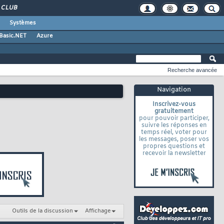
CLUB
Systèmes
 Basic.NET
Azure
Recherche avancée
Navigation
Inscrivez-vous
gratuitement
pour pouvoir participer,
suivre les réponses en
temps réel, voter pour
les messages, poser vos
propres questions et
recevoir la newsletter
Outils de la discussion
Affichage