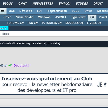
BLOGS
CHAT
NEWSLETTER
EMPLOI
ÉTUDES
DROIT
oft
Java
Dév. Web
EDI
Programmation
SGBD
Office
Mobiles
Office
Visual Studio
Windows
ASP.NET
TypeScript
C#
Visual
FORUMS C#
FAQ C#
TUTORIELS C#
SOURCES C#
LIVRES C#
ent !
Règles
I + ComboBox = listing de valeurs[obsolète]
olète]
[Débutant]