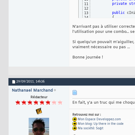
private
st
11
12
public
 cIn
13
{
14
this
.l
15
N'arrivant pas à utiliser correct
}
16
17
l'utilisation pour une combo...
[
DllImport
18
private
st
19
Si quelqu'un pouvait m'aiguiller,
[
DllImport
20
vraiment nécessaire ou pas ...
private
st
21
public
voi
22
Bonne journée !
{
23
            pSecti
24
}
25
26
public
str
27
{
28
29/09/2011,
14h36
return
29
}
30
Nathanael Marchand
31
Rédacteur
public
str
32
En fait, y'a un truc qui me choq
{
33
return
34
}
35
Retrouvez moi sur :
36
Mon Espace Developpez.com
-----------
public
voi
37
Mon blog: Up there in the code
---------
{
38
Ma société: So@t
            pValue
39
}