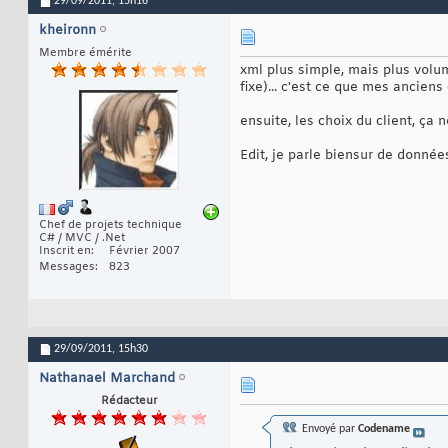
29/09/2011,
15h16
kheironn
Membre émérite
xml plus simple, mais plus volumi
fixe)... c'est ce que mes anciens
ensuite, les choix du client, ça 
Edit, je parle biensur de données
Chef de projets technique
C# / MVC / .Net
Inscrit en
Février 2007
Messages
823
29/09/2011,
15h30
Nathanael Marchand
Rédacteur
Envoyé par
Codename