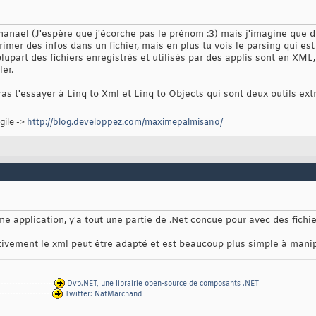
 BufferLen

hanael (J'espère que j'écorche pas le prénom :3) mais j'imagine que 
imer des infos dans un fichier, mais en plus tu vois le parsing qui est
turn
this
.li_BufferLen;
lupart des fichiers enregistrés et utilisés par des applis sont en XML,
er.
ras t'essayer à Linq to Xml et Linq to Objects qui sont deux outils 
gile ->
http://blog.developpez.com/maximepalmisano/
une application, y'a tout une partie de .Net concue pour avec des fichi
ctivement le xml peut être adapté et est beaucoup plus simple à manip
--------------------
Dvp.NET, une librairie open-source de composants .NET
-------------------
Twitter: NatMarchand