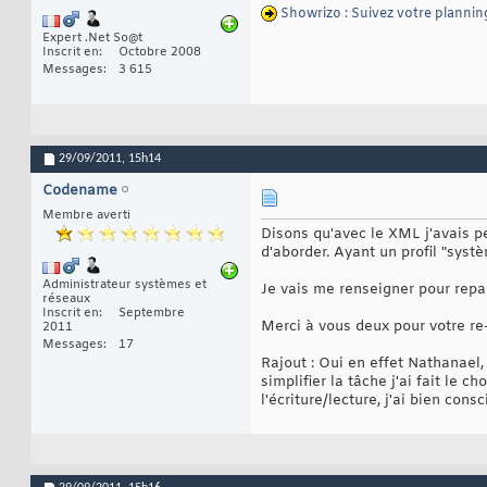
Showrizo : Suivez votre plannin
Expert .Net So@t
Inscrit en
Octobre 2008
Messages
3 615
29/09/2011,
15h14
Codename
Membre averti
Disons qu'avec le XML j'avais p
d'aborder. Ayant un profil "systè
Administrateur systèmes et
Je vais me renseigner pour repa
réseaux
Inscrit en
Septembre
Merci à vous deux pour votre re-a
2011
Messages
17
Rajout : Oui en effet Nathanael,
simplifier la tâche j'ai fait le
l'écriture/lecture, j'ai bien con