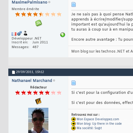
70
MaximePalmisano
public
int
71
Membre émérite
{
72
get
Je ne sais pas à quoi pense Nat
73
{
74
apprends à écrire/modifier/suppr
re
75
important est qu'aujourd'hui la p
tu auras à coup sur à en manipul
Développeur .NET
Encore autre avantage : Tu pour
Inscrit en
Juin 2011
Messages
487
Mon blog sur les technos .NET et A
29/09/2011,
15h12
Nathanael Marchand
Rédacteur
Si c'est pour la configuration d'
Si c'est pour des données, effe
Retrouvez moi sur :
Mon Espace Developpez.com
-----------
Mon blog: Up there in the code
---------
Ma société: So@t