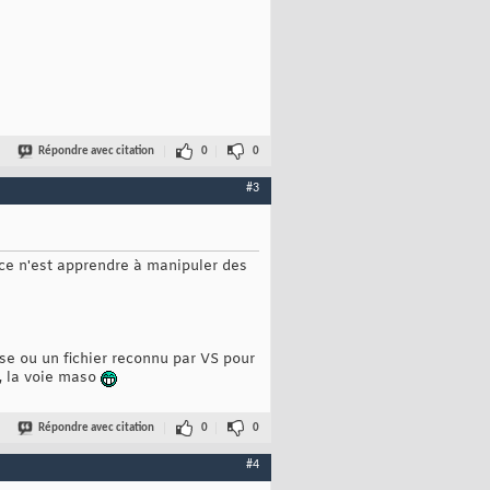
Répondre avec citation
0
0
#3
g
 pKey, 
string
 pValue, 
string
 pFile
)
;

i ce n'est apprendre à manipuler des
g
 pKey, 
string
 pValue, 
int
 pValueLen, 
string
 pFile
)
;



se ou un fichier reconnu par VS pour
i, la voie maso
Répondre avec citation
0
0
, 
this
.li_BufferLen, 
this
.ls_IniFilename
)
;

nd
(
new
char
[
1
]
)
;

#4