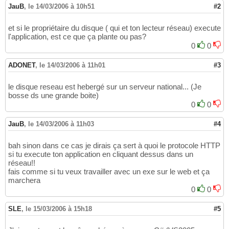
JauB
,
le 14/03/2006 à 10h51
#2
et si le propriétaire du disque ( qui et ton lecteur réseau) execute
l'application, est ce que ça plante ou pas?
0
0
ADONET
,
le 14/03/2006 à 11h01
#3
le disque reseau est hebergé sur un serveur national... (Je
bosse ds une grande boite)
0
0
JauB
,
le 14/03/2006 à 11h03
#4
bah sinon dans ce cas je dirais ça sert à quoi le protocole HTTP
si tu execute ton application en cliquant dessus dans un
réseau!!
fais comme si tu veux travailler avec un exe sur le web et ça
marchera
0
0
SLE
,
le 15/03/2006 à 15h18
#5