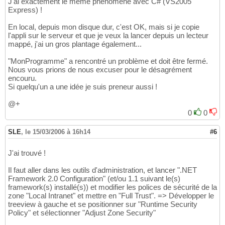
J'ai exactement le même phénomène avec C# (VS2005
Express) !
En local, depuis mon disque dur, c'est OK, mais si je copie
l'appli sur le serveur et que je veux la lancer depuis un lecteur
mappé, j'ai un gros plantage également...
"MonProgramme" a rencontré un problème et doit être fermé.
Nous vous prions de nous excuser pour le désagrément
encouru.
Si quelqu'un a une idée je suis preneur aussi !
@+
0
0
SLE
,
le 15/03/2006 à 16h14
#6
J'ai trouvé !
Il faut aller dans les outils d'administration, et lancer ".NET
Framework 2.0 Configuration" (et/ou 1.1 suivant le(s)
framework(s) installé(s)) et modifier les polices de sécurité de la
zone "Local Intranet" et mettre en "Full Trust". => Développer le
treeview à gauche et se positionner sur "Runtime Security
Policy" et sélectionner "Adjust Zone Security"