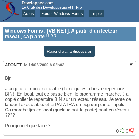
Developpez.com
Le Club des Développeurs et IT Pro
Actus
Forum Windows Forms
Emploi
Windows Forms
:
[VB NET]: A partir d'un lecteur
réseau, ca plante !! ??
Répondre à la discussion
ADONET
,
le 14/03/2006 à 02h02
#1
Bjr,
J ai généré mon executable (l exe qui est dans le repertoire
BIN). En local, tout ce passe bien, le programme marche. J ai
copié coller le repertoire BIN sur un lecteur réseau. Je tente de
lancer l executable: et là PATATRA un bug qui plante l appli.
Ca marche tjrs en local (quelque soit le poste) sauf en réseau
????
Pourquoi et que faire ?
0
0