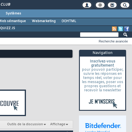
CLUB
Systèmes
Web sémantique
Webmarketing
(X)HTML
QUIZZ JS
Recherche avancée
Navigation
Inscrivez-vous
gratuitement
pour pouvoir participer,
suivre les réponses en
temps réel, voter pour
les messages, poser vos
propres questions et
recevoir la newsletter
Outils de la discussion
Affichage