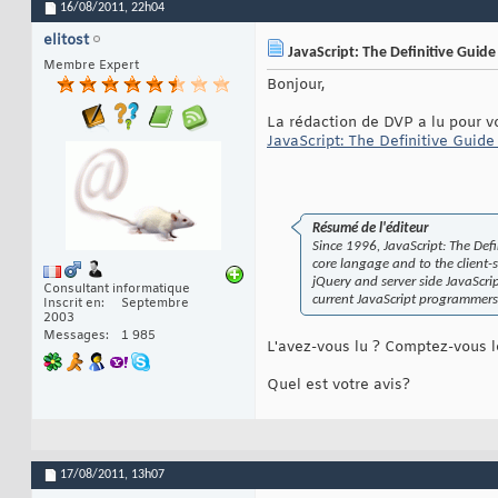
16/08/2011,
22h04
elitost
JavaScript: The Definitive Guide 
Membre Expert
Bonjour,
La rédaction de DVP a lu pour vo
JavaScript
: The Definitive Guide
Résumé de l'éditeur
Since 1996, JavaScript
: The Def
core langage and to the client
jQuery and server side JavaScr
Consultant informatique
current JavaScript programmers
Inscrit en
Septembre
2003
Messages
1 985
L'avez-vous lu ? Comptez-vous le
Quel est votre avis?
17/08/2011,
13h07