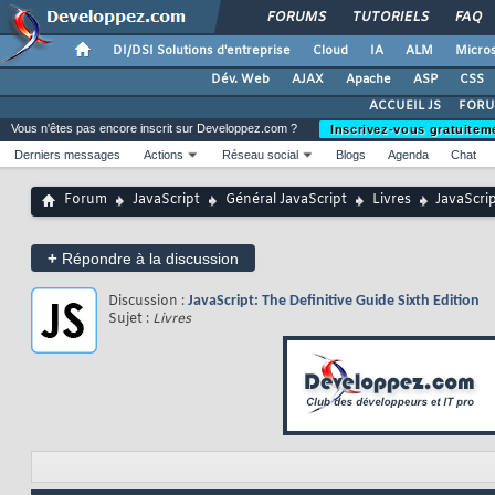
FORUMS
TUTORIELS
FAQ
DI/DSI Solutions d'entreprise
Cloud
IA
ALM
Micros
Dév. Web
AJAX
Apache
ASP
CSS
ACCUEIL JS
FORU
Vous n'êtes pas encore inscrit sur Developpez.com ?
Inscrivez-vous gratuitem
Derniers messages
Actions
Réseau social
Blogs
Agenda
Chat
Forum
JavaScript
Général JavaScript
Livres
JavaScrip
+
Répondre à la discussion
Discussion :
JavaScript: The Definitive Guide Sixth Edition
Sujet :
Livres