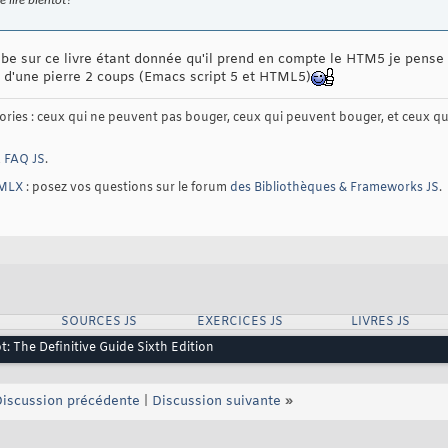
 lire bientôt?
mbe sur ce livre étant donnée qu'il prend en compte le HTM5 je pense 
re d'une pierre 2 coups (Emacs script 5 et HTML5)
gories : ceux qui ne peuvent pas bouger, ceux qui peuvent bouger, et ceux q
a
FAQ JS
.
TMLX
: posez vos questions sur le forum
des Bibliothèques & Frameworks JS
.
SOURCES JS
EXERCICES JS
LIVRES JS
t: The Definitive Guide Sixth Edition
iscussion précédente
|
Discussion suivante
»