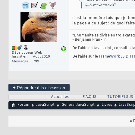
L'avez-vous lu ? Comptez-vous le
Quel est votre avis?
c'est la première fois que je to
la page a ce sujet : de quoi fai
"L'humanité se divise en trois caté
- Benjamin Franklin
De l'aide en Javascript , consultez l
Développeur Web
De l'aide sur le
FrameWork JS DH
Inscrit en
Août 2010
Messages
799
+
Répondre à la discussion
Actualités
F.A.Q JS
TUTORIELS JS
Forum
JavaScript
Général JavaScript
Livres
JavaScrip
«
D