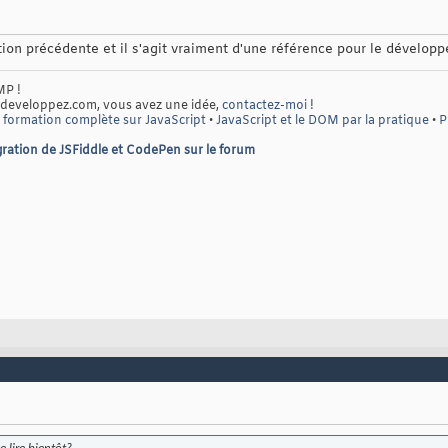
ition précédente et il s'agit vraiment d'une référence pour le dévelo
MP !
 developpez.com, vous avez une idée,
contactez-moi
!
 formation complète sur JavaScript
•
JavaScript et le DOM par la pratique
•
P
ration de JSFiddle et CodePen sur le forum