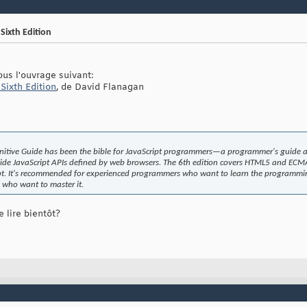
Sixth Edition
us l'ouvrage suivant:
 Sixth Edition
, de David Flanagan
initive Guide has been the bible for JavaScript programmers—a programmer's guide 
-side JavaScript APIs defined by web browsers. The 6th edition covers HTML5 and ECM
ipt. It's recommended for experienced programmers who want to learn the programmi
 who want to master it.
 lire bientôt?