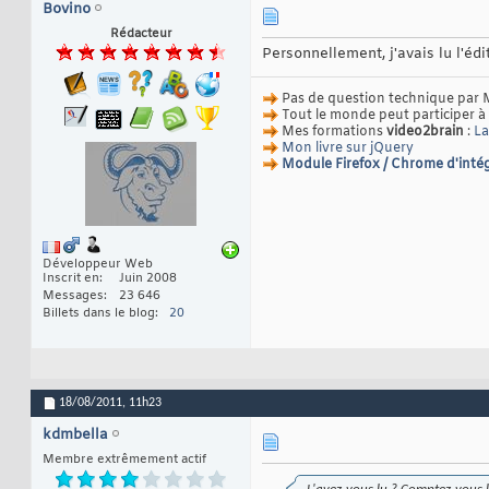
Bovino
Rédacteur
Personnellement, j'avais lu l'éd
Pas de question technique par 
Tout le monde peut participer à
Mes formations
video2brain
:
La
Mon livre sur jQuery
Module Firefox / Chrome d'intég
Développeur Web
Inscrit en
Juin 2008
Messages
23 646
Billets dans le blog
20
18/08/2011,
11h23
kdmbella
Membre extrêmement actif