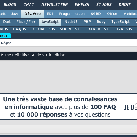
BLOGS
CHAT
NEWSLETTER
EMPLOI
ÉTUDES
DROIT
oft
Java
Dév. Web
EDI
Programmation
SGBD
Office
Mobiles
Dart
Flash / Flex
JavaScript
NodeJS
PHP
Ruby
TypeScript
M JS
F.A.Q JS
TUTORIELS JS
SOURCES JS
EXERCICES JS
LIVRES JS
ent !
Règles
t: The Definitive Guide Sixth Edition