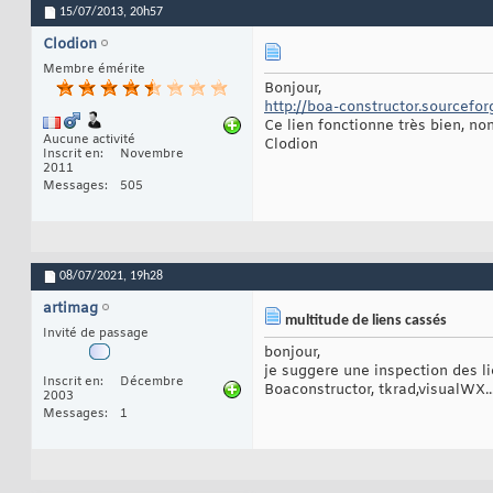
15/07/2013,
20h57
Clodion
Membre émérite
Bonjour,
http://boa-constructor.sourcefor
Ce lien fonctionne très bien, no
Aucune activité
Clodion
Inscrit en
Novembre
2011
Messages
505
08/07/2021,
19h28
artimag
multitude de liens cassés
Invité de passage
bonjour,
je suggere une inspection des l
Inscrit en
Décembre
Boaconstructor, tkrad,visualWX..
2003
Messages
1