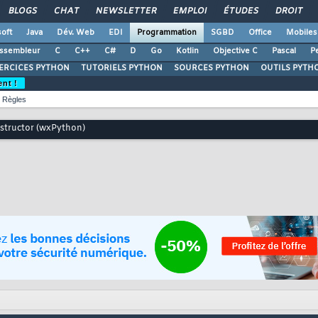
BLOGS
CHAT
NEWSLETTER
EMPLOI
ÉTUDES
DROIT
oft
Java
Dév. Web
EDI
Programmation
SGBD
Office
Mobiles
ssembleur
C
C++
C#
D
Go
Kotlin
Objective C
Pascal
Pe
ERCICES PYTHON
TUTORIELS PYTHON
SOURCES PYTHON
OUTILS PYTH
ent !
Règles
structor (wxPython)