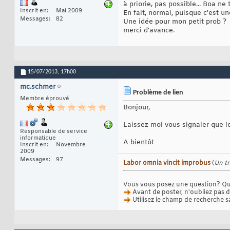
à priorie, pas possible... Boa ne
Inscrit en
Mai 2009
En fait, normal, puisque c'est u
Messages
82
Une idée pour mon petit prob ?
merci d'avance.
15/07/2013,
17h00
mc.schmer
Problème de lien
Membre éprouvé
Bonjour,
Laissez moi vous signaler que le
Responsable de service
informatique
A bientôt
Inscrit en
Novembre
2009
Messages
97
Labor omnia vincit improbus
(
Un tr
Vous vous posez une question? Que
Avant de poster, n'oubliez pas d
Utilisez le champ de recherche s