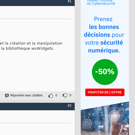
#1
et la création et la manipulation
ce la bibliothèque wxWidgets.
Répondre avec citation
0
0
#2