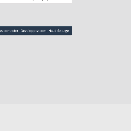
s contacter
Developpez.com
Haut de page