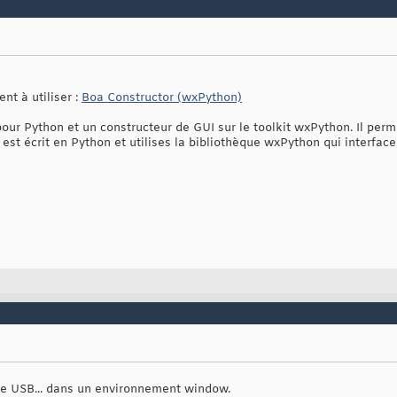
nt à utiliser :
Boa Constructor (wxPython)
our Python et un constructeur de GUI sur le toolkit wxPython. Il perm
l est écrit en Python et utilises la bibliothèque wxPython qui interfa
clée USB... dans un environnement window.