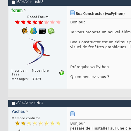
08/07/2011,
10h38
forum
Boa Constructor (wxPython)
Robot Forum
Bonjour,
Je vous propose un nouvel éléme
Boa Constructor est un éditeur p
visuel de fenêtres graphiques. I
Prérequis: wxPython
Inscrit en
Novembre
1999
Qu'en pensez-vous ?
Messages
3 079
28/02/2012,
07h57
Yachas
Membre confirmé
Bonjour,
j'essaie de l'installer sur une 