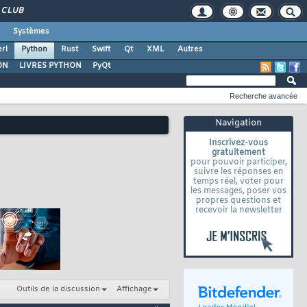
CLUB
Systèmes
rl
Python
Rust
Swift
Qt
XML
Autres
ON
LIVRES PYTHON
PyQt
Recherche avancée
Navigation
Inscrivez-vous
gratuitement
pour pouvoir participer,
suivre les réponses en
temps réel, voter pour
les messages, poser vos
propres questions et
recevoir la newsletter
Outils de la discussion
Affichage