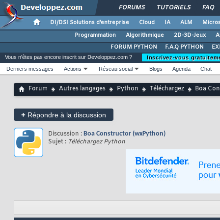
FORUMS
TUTORIELS
FAQ
DI/DSI Solutions d'entreprise
Cloud
IA
ALM
Micros
Programmation
Algorithmique
2D-3D-Jeux
A
FORUM PYTHON
F.A.Q PYTHON
EX
Vous n'êtes pas encore inscrit sur Developpez.com ?
Inscrivez-vous gratuitem
Derniers messages
Actions
Réseau social
Blogs
Agenda
Chat
Forum
Autres langages
Python
Téléchargez
Boa Con
+
Répondre à la discussion
Discussion :
Boa Constructor (wxPython)
Sujet :
Téléchargez Python