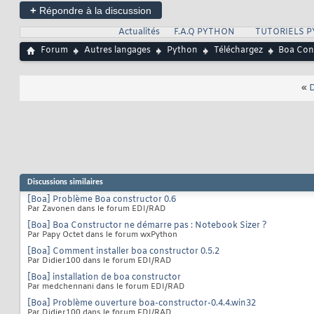
+
Répondre à la discussion
Actualités
F.A.Q PYTHON
TUTORIELS 
Forum
Autres langages
Python
Téléchargez
Boa Con
«
D
Discussions similaires
[Boa] Problème Boa constructor 0.6
Par Zavonen dans le forum EDI/RAD
[Boa] Boa Constructor ne démarre pas : Notebook Sizer ?
Par Papy Octet dans le forum wxPython
[Boa] Comment installer boa constructor 0.5.2
Par Didier100 dans le forum EDI/RAD
[Boa] installation de boa constructor
Par medchennani dans le forum EDI/RAD
[Boa] Problème ouverture boa-constructor-0.4.4.win32
Par Didier100 dans le forum EDI/RAD