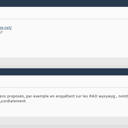
ge.net/
n?
iens proposés, par exemple en enquêtant sur les RAD wysywyg , nomb
.,cordialement.