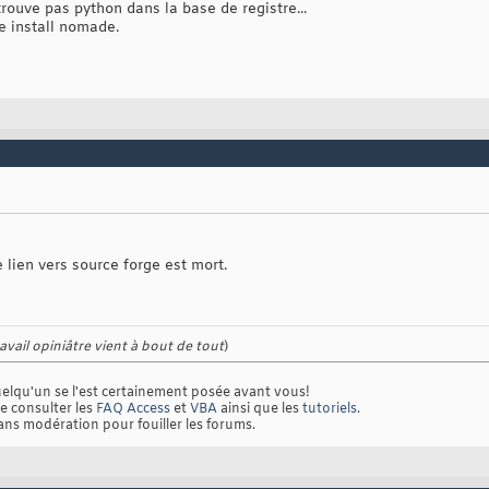
 trouve pas python dans la base de registre...
ne install nomade.
 lien vers source forge est mort.
avail opiniâtre vient à bout de tout
)
lqu'un se l'est certainement posée avant vous!
e consulter les
FAQ Access
et
VBA
ainsi que les
tutoriels
.
ans modération pour fouiller les forums.