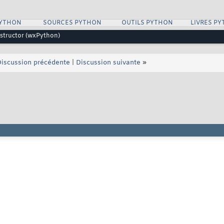
PYTHON
SOURCES PYTHON
OUTILS PYTHON
LIVRES P
structor (wxPython)
iscussion précédente
|
Discussion suivante
»