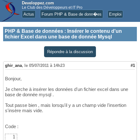
Developpez.com
Le Club des Développeurs et IT Pro
Actus
Forum PHP & Base de donn�es
Emploi
PHP & Base de données
:
Insérer le contenu d'un
fichier Excel dans une base de donnée Mysql
Répondre à la discussion
ghir_ana
,
le 05/07/2011 à 14h23
#1
Bonjour,
Je cherche à insérer les données d'un fichier excel dans une
base de donnée mysql .
Tout passe bien , mais lorsqu'il y a un champ vide l'insertion
s'insère mais vide.
Code :
1