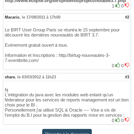
http://www.eclipse.org/birt/phoenix/project/notable3.7.php
1
0
Macario
,
le 17/08/2011 à 17h00
#2
Le BIRT User Group Paris se réunira le 15 septembre pour
découvrir les dernières nouveautés de BIRT 3.7.
Evènement gratuit ouvert à tous.
Information et Inscriptions : http://birtug-nouveautes-3-
7.eventbrite.com/
0
0
share
,
le 03/03/2012 à 11h23
#3
bj
L'intégration du java avec les modules web entant qu'un
féderateur pour les services de reports management est un bon
choix pour le BI .
Personellement j'ai utilisé SQL & Oracle ---- Vise a vis de
l'emploi du B.I pour la gestion des rapports mise en services ;
0
0