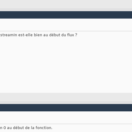
 key = secure
[
0
]
;

 iv = secure
[
1
]
;

oTransform desdecrypt = DES.CreateDecryptor
(
)
;

Stream cryptostreamDecr = 
new
 CryptoStream
(
streamIn, desdecrypt,
Writer fsDecrypted = 
new
 StreamWriter
(
ms
)
;

ypted.Write
(
new
 StreamReader
(
cryptostreamDecr
)
.ReadToEnd
(
)
)
;

ypted.Flush
(
)
;

ypted.Close
(
)
;

 streamIn est-elle bien au début du flux ?
 ms;

n 0 au début de la fonction.