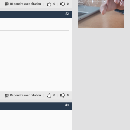
Répondre avec citation
0
0
#2
 CryptoStreamMode.Read
)
;

Répondre avec citation
0
0
#3