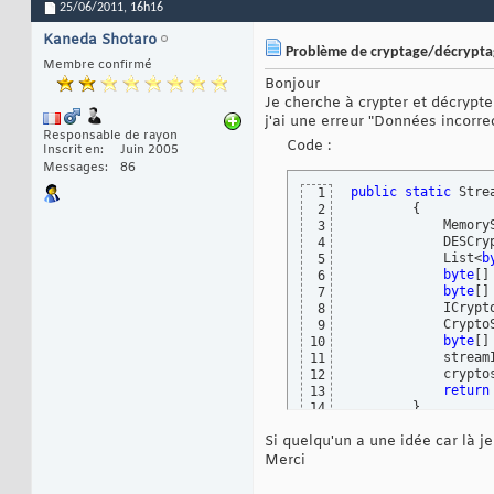
25/06/2011,
16h16
Kaneda Shotaro
Problème de cryptage/décrypta
Membre confirmé
Bonjour
Je cherche à crypter et décrypt
j'ai une erreur "Données incorre
Responsable de rayon
Code :
Inscrit en
Juin 2005
Messages
86
public
static
 Stre
1
{
2
            Memory
3
            DESCry
4
            List<
b
5
byte
[
]
6
byte
[
]
7
            ICrypt
8
            Crypto
9
byte
[
]
10
            stream
11
            crypto
12
return
13
}
14
public
sta
15
Si quelqu'un a une idée car là je
{
16
            Memory
17
Merci
            DESCry
18
            List<
b
19