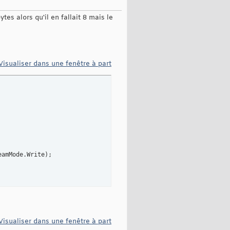
ytes alors qu'il en fallait 8 mais le
Visualiser dans une fenêtre à part
eamMode.Write
)
; 

Visualiser dans une fenêtre à part