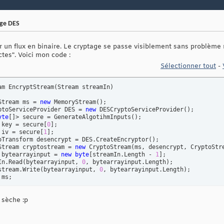
ge DES
er un flux en binaire. Le cryptage se passe visiblement sans problème
ctes". Voici mon code :
Sélectionner tout
-
am EncryptStream
(
Stream streamIn
)
Stream ms = 
new
 MemoryStream
(
)
;

ptoServiceProvider DES = 
new
 DESCryptoServiceProvider
(
)
;

yte
[
]
> secure = GenerateAlgotihmInputs
(
)
;

 key = secure
[
0
]
;

 iv = secure
[
1
]
;

oTransform desencrypt = DES.CreateEncryptor
(
)
;

Stream cryptostream = 
new
 CryptoStream
(
ms, desencrypt, CryptoStr
 bytearrayinput = 
new
byte
[
streamIn.Length - 
1
]
;

In.Read
(
bytearrayinput, 
0
, bytearrayinput.Length
)
;

stream.Write
(
bytearrayinput, 
0
, bytearrayinput.Length
)
;

 ms;

tic
 Stream DecryptStream
(
Stream streamIn
)
 sèche :p
Stream ms = 
new
 MemoryStream
(
)
;

ptoServiceProvider DES = 
new
 DESCryptoServiceProvider
(
)
;

yte
[
]
> secure = GenerateAlgotihmInputs
(
)
;
