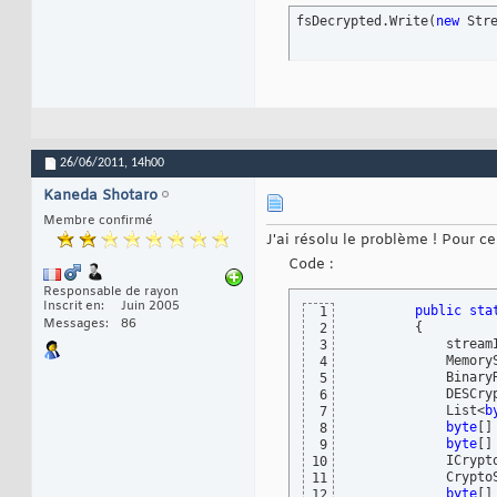
            DESCry
20
            List<
b
fsDecrypted.Write
21
(
new
 Str
byte
[
]
22
byte
[
]
23
            ICrypt
24
            Crypto
25
            Stream
26
            fsDecr
27
            fsDecr
28
            fsDecr
29
26/06/2011,
14h00
return
30
}
31
Kaneda Shotaro
private
st
32
{
Membre confirmé
33
byte
[
]
34
J'ai résolu le problème ! Pour ce
byte
[
]
35
Code :
            List<
b
36
            Rfc289
37
Responsable de rayon
            Key = 
38
Inscrit en
Juin 2005
public
sta
1
            iv = r
39
Messages
86
{
2
            result
40
            stream
3
            result
41
            Memory
4
return
42
            Binary
5
}
43
            DESCry
6
            List<
b
7
byte
[
]
8
byte
[
]
9
            ICrypt
10
            Crypto
11
byte
[
]
12