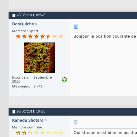
byte
[
]
20
byte
[
]
21
            ICrypt
22
26/06/2011,
09h28
            Crypto
23
            Stream
24
DonQuiche
            fsDecr
25
            fsDecr
Membre Expert
26
            fsDecr
27
Bonjour, la position courante de
return
28
}
29
Inscrit en
Septembre
2010
Messages
2 741
26/06/2011,
10h58
Kaneda Shotaro
Membre confirmé
Oui streamIn est bien en positio