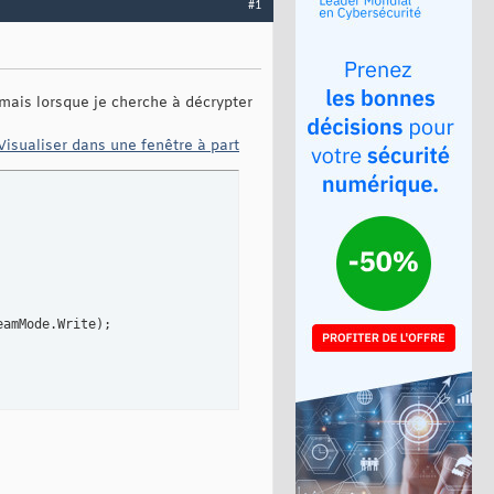
#1
 mais lorsque je cherche à décrypter
Visualiser dans une fenêtre à part
eamMode.Write
)
; 
