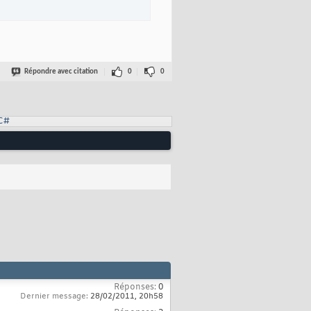
Répondre avec citation
0
0
C#
 CryptoStreamMode.Read
)
;

Réponses:
0
Dernier message:
28/02/2011,
20h58