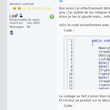
Membre confirmé
Bon alors j'ai effectivement détec
pire : j'ai oublié de les intégre
Alors je les ai ajouté mais... m
Responsable de rayon
Inscrit en
Juin 2005
Voici le code actuellement avec l
Messages
86
Code :
public
sta
1
{
2
            Memory
3
            stream
4
            DESCry
5
            List<
b
6
byte
[
]
7
byte
[
]
8
            ICrypt
9
            Crypto
10
byte
[
]
11
            stream
12
            crypto
13
return
14
}
15
Le codage se fait à priori bien (
public
sta
16
{
17
Et l'erreur se produit sur le déco
            Memory
18
Code :
            stream
19