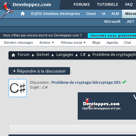
FORUMS
TUTORIELS
FAQ
DI/DSI Solutions d'entreprise
Cloud
IA
ALM
Micros
Microsoft
.NET
Vous n'êtes pas encore inscrit sur Developpez.com ?
Inscrivez-vous gratuitem
Derniers messages
Actions
Réseau social
Blogs
Agenda
Chat
Forum
Dotnet
Langages
C#
Problème de cryptage/d
+
Répondre à la discussion
Discussion :
Problème de cryptage/décryptage DES
Sujet :
C#