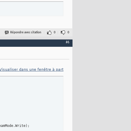
 CryptoStreamMode.Read
)
;

Répondre avec citation
0
0
#6
Visualiser dans une fenêtre à part
oding.UTF8.GetBytes
(
key
)
)
;

eamMode.Write
)
;
