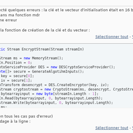
té quelques erreurs : la clé et le vecteur d'initialisation était en 16 b
r dans ma fonction mdr
ême erreur
a fonction de création de la clé et du vecteur :
Sélectionner tout
-
tic
 Stream EncryptStream
(
Stream streamIn
)
Stream ms = 
new
 MemoryStream
(
)
;

In.Position = 
0
;

ptoServiceProvider DES = 
new
 DESCryptoServiceProvider
(
)
;

yte
[
]
> secure = GenerateAlgotihmInputs
(
)
;

 key = secure
[
0
]
;

 iv = secure
[
1
]
;

oTransform desencrypt = DES.CreateEncryptor
(
key, iv
)
;

Stream cryptostream = 
new
 CryptoStream
(
ms, desencrypt, CryptoStr
 bytearrayinput = 
new
byte
[
streamIn.Length - 
1
]
;

In.Read
(
bytearrayinput, 
0
, bytearrayinput.Length
)
;

stream.Write
(
bytearrayinput, 
0
, bytearrayinput.Length
)
;

 ms;

en tous les cas pas d'erreur)
tic
 Stream DecryptStream
(
Stream streamIn
)
dage à la ligne :
Stream ms = 
new
 MemoryStream
(
)
;

Sélectionner tout
-
In.Position = 
0
;
