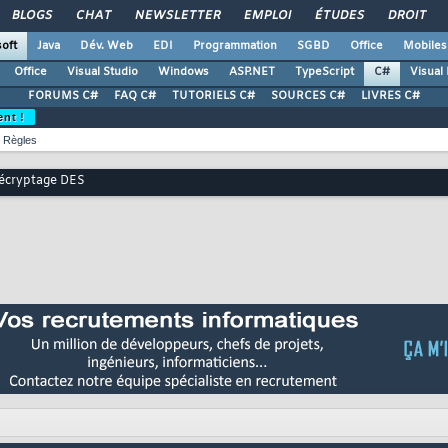
BLOGS
CHAT
NEWSLETTER
EMPLOI
ÉTUDES
DROIT
oft
Java
Dév. Web
EDI
Programmation
SGBD
Office
Mobiles
Office
Visual Studio
Windows
ASP.NET
TypeScript
C#
Visual
FORUMS C#
FAQ C#
TUTORIELS C#
SOURCES C#
LIVRES C#
ent !
Règles
écryptage DES