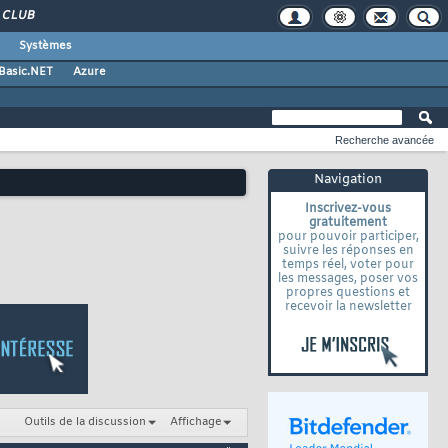
CLUB
Systèmes
 Basic.NET
Azure
Recherche avancée
Navigation
Inscrivez-vous
gratuitement
pour pouvoir participer,
suivre les réponses en
temps réel, voter pour
les messages, poser vos
propres questions et
recevoir la newsletter
Outils de la discussion
Affichage