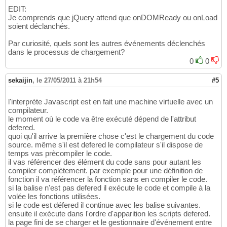
EDIT:
Je comprends que jQuery attend que onDOMReady ou onLoad
soient déclanchés.
Par curiosité, quels sont les autres événements déclenchés
dans le processus de chargement?
0
0
sekaijin
,
le 27/05/2011 à 21h54
#5
l'interprète Javascript est en fait une machine virtuelle avec un
compilateur.
le moment où le code va être exécuté dépend de l'attribut
defered.
quoi qu'il arrive la première chose c'est le chargement du code
source. même s'il est defered le compilateur s'il dispose de
temps vas prècompiler le code.
il vas référencer des élément du code sans pour autant les
compiler complètement. par exemple pour une définition de
fonction il va référencer la fonction sans en compiler le code.
si la balise n'est pas defered il exécute le code et compile à la
volée les fonctions utilisées.
si le code est défered il continue avec les balise suivantes.
ensuite il exécute dans l'ordre d'apparition les scripts defered.
la page fini de se charger et le gestionnaire d'événement entre