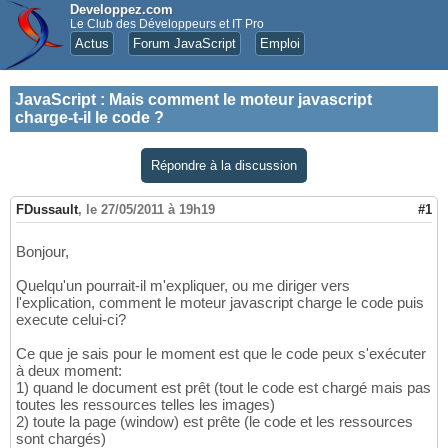
Developpez.com
Le Club des Développeurs et IT Pro
Actus
Forum JavaScript
Emploi
JavaScript
:
Mais comment le moteur javascript
charge-t-il le code ?
Répondre à la discussion
FDussault
,
le 27/05/2011 à 19h19
#1
Bonjour,
Quelqu'un pourrait-il m'expliquer, ou me diriger vers
l'explication, comment le moteur javascript charge le code puis
execute celui-ci?
Ce que je sais pour le moment est que le code peux s'exécuter
à deux moment:
1) quand le document est prêt (tout le code est chargé mais pas
toutes les ressources telles les images)
2) toute la page (window) est prête (le code et les ressources
sont chargés)