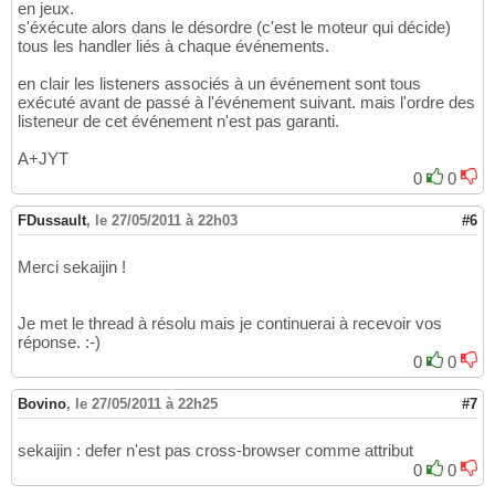
en jeux.
s'éxécute alors dans le désordre (c'est le moteur qui décide)
tous les handler liés à chaque événements.
en clair les listeners associés à un événement sont tous
exécuté avant de passé à l'événement suivant. mais l'ordre des
listeneur de cet événement n'est pas garanti.
A+JYT
0
0
FDussault
,
le 27/05/2011 à 22h03
#6
Merci sekaijin !
Je met le thread à résolu mais je continuerai à recevoir vos
réponse. :-)
0
0
Bovino
,
le 27/05/2011 à 22h25
#7
sekaijin : defer n'est pas cross-browser comme attribut
0
0