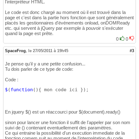
l'interpréteur HTML.
Le code est donc chargé au moment où il est trouvé dans la
page et c'est dans la partie hors fonction que sont généralement
placés les gestionnaires d'événements onload, onDOMReady
etc. qui servent à jQuery par exemple à pouvoir s'exécuter
quand la page est prête.
0
0
SpaceFrog
,
le 27/05/2011 à 19h45
#3
Je pense qu'il y a une petite confusion...
Tu dois parler de ce type de code:
Code :
$
(
function
(
)
{
 mon code ici 
}
)
;
En jquery $() est un réaccourci pour $(document).ready()
sinon pour lancer une fonction il suffit de l'appeler par son nom
suivi de () contenant eventuellement des paramètres.
Ce qui entraine la possibilité d'un execution immediate de la
fonction comem suit au moment de l'interprétation du code