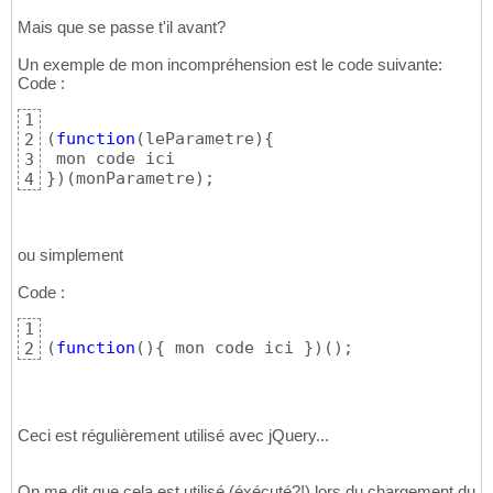
Mais que se passe t'il avant?
Un exemple de mon incompréhension est le code suivante:
Code :
1
(
function
(
leParametre
)
{
2
3
}
)
(
monParametre
)
;
4
ou simplement
Code :
1
(
function
(
)
{
 mon code ici 
}
)
(
)
;
2
Ceci est régulièrement utilisé avec jQuery...
On me dit que cela est utilisé (éxécuté?!) lors du chargement du