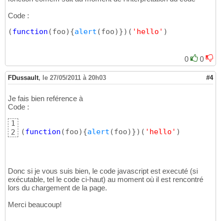
Code :
(
function
(
foo
)
{
alert
(
foo
)
}
)
(
'hello'
)
0
0
FDussault
,
le 27/05/2011 à 20h03
#4
Je fais bien reférence à
Code :
1
(
function
(
foo
)
{
alert
(
foo
)
}
)
(
'hello'
)
2
Donc si je vous suis bien, le code javascript est executé (si
exécutable, tel le code ci-haut) au moment où il est rencontré
lors du chargement de la page.
Merci beaucoup!