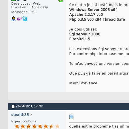
Développeur Web
Ce matin je l'ai testé mais le p
Inscrit en
Août 2004
Windows Server 2008 x64
Messages
60
Apache 2.2.17 vc6
Php 5.3.5 vc6 x84 Thread Safe
Je dois utiliser:
Sql serveur 2008
Firebird 1.5
Les extensions Sql serveur marc
Par contre php_interbase me po
Tu m'as envoyé une version compi
Que puis-je faire en pareil situ
Merci d'avance
23/04/2011,
17h39
stealth35
Expert confirmé
quelle est le probleme t'as un 