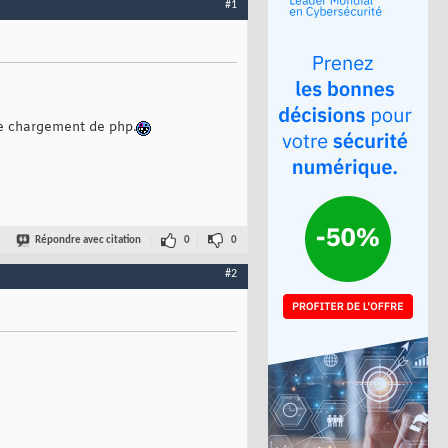
#1
 le chargement de php.
Répondre avec citation
0
0
#2