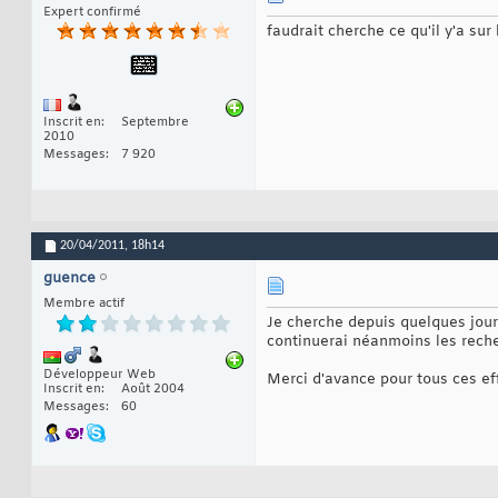
Expert confirmé
faudrait cherche ce qu'il y'a sur
Inscrit en
Septembre
2010
Messages
7 920
20/04/2011,
18h14
guence
Membre actif
Je cherche depuis quelques jours
continuerai néanmoins les rech
Développeur Web
Merci d'avance pour tous ces eff
Inscrit en
Août 2004
Messages
60