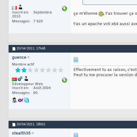
Inscrit en
Septembre
ça m'étonne
, t'as trouver ça 
2010
Messages
7 920
t'as un apache vc6 x64 aussi av
20/04/2011,
17h48
guence
Membre actif
Effectivement tu as raison, c'es
Peut tu me procurer la version 
Développeur Web
Inscrit en
Août 2004
Messages
60
20/04/2011,
18h01
stealth35