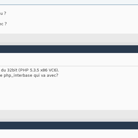
ou ?
ec ?
t du 32bit (PHP 5.3.5 x86 VC6).
de php_interbase qui va avec?