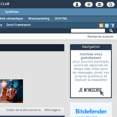
CLUB
Systèmes
Web sémantique
Webmarketing
(X)HTML
ny
Zend Framework
Recherche avancée
Navigation
Inscrivez-vous
gratuitement
pour pouvoir participer,
suivre les réponses en
temps réel, voter pour
les messages, poser vos
propres questions et
recevoir la newsletter
Outils de la discussion
Affichage