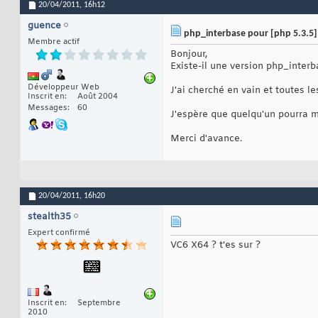
20/04/2011,
16h12
guence
php_interbase pour [php 5.3.5]
Membre actif
Bonjour,
Existe-il une version php_interb
Développeur Web
J'ai cherché en vain et toutes l
Inscrit en
Août 2004
Messages
60
J'espère que quelqu'un pourra m'
Merci d'avance.
20/04/2011,
16h20
stealth35
Expert confirmé
VC6 X64 ? t'es sur ?
Inscrit en
Septembre
2010