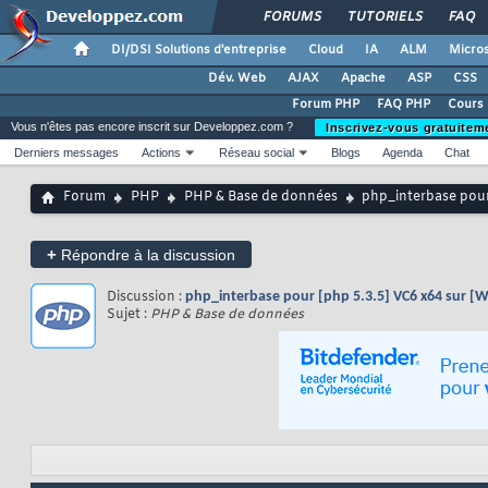
FORUMS
TUTORIELS
FAQ
DI/DSI Solutions d'entreprise
Cloud
IA
ALM
Micros
Dév. Web
AJAX
Apache
ASP
CSS
Forum PHP
FAQ PHP
Cours
Vous n'êtes pas encore inscrit sur Developpez.com ?
Inscrivez-vous gratuitem
Derniers messages
Actions
Réseau social
Blogs
Agenda
Chat
Forum
PHP
PHP & Base de données
php_interbase pour
+
Répondre à la discussion
Discussion :
php_interbase pour [php 5.3.5] VC6 x64 sur [
Sujet :
PHP & Base de données