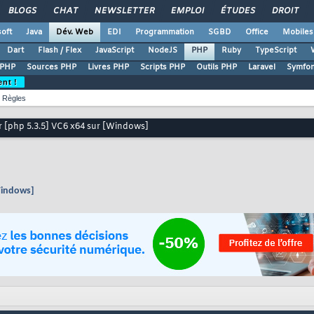
BLOGS
CHAT
NEWSLETTER
EMPLOI
ÉTUDES
DROIT
oft
Java
Dév. Web
EDI
Programmation
SGBD
Office
Mobiles
Dart
Flash / Flex
JavaScript
NodeJS
PHP
Ruby
TypeScript
 PHP
Sources PHP
Livres PHP
Scripts PHP
Outils PHP
Laravel
Symfo
ent !
Règles
 [php 5.3.5] VC6 x64 sur [Windows]
Windows]