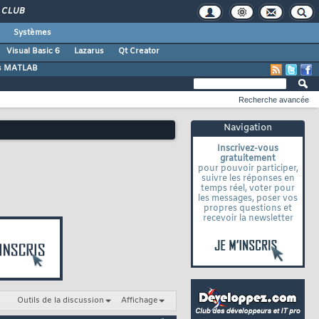
CLUB
Systèmes
Visual Basic 6
Lazarus
Qt Creator
s MATLAB
Recherche avancée
Navigation
Inscrivez-vous
gratuitement
pour pouvoir participer,
suivre les réponses en
temps réel, voter pour
les messages, poser vos
propres questions et
recevoir la newsletter
Outils de la discussion
Affichage