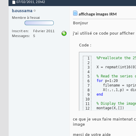
07/02/2011,
21h42
b.oussama
affichage images IRM
Membre à l'essai
Bonjour
Inscrit en
Février 2011
j'ai utilisé ce code pour affic
Messages
5
Code :
%Preallocate the 2
1
2
X = repmat
(
int16
(
0
3
4
% Read the series 
5
for
 p=1:20

6
   filename = spri
7
   X
(
:,:,1,p
)
 = di
8
end
9
10
% Display the imag
11
montage
(
X,
[
]
)
12
ce que je veux faire maintenat c
image
merci de votre aide