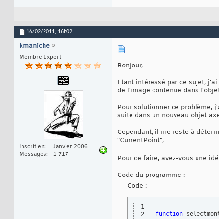
16/02/2011,
16h02
kmaniche
Membre Expert
Bonjour,
Etant intéressé par ce sujet, j'
de l'image contenue dans l'obje
Pour solutionner ce problème, j
suite dans un nouveau objet ax
Cependant, il me reste à détermi
"CurrentPoint",
Inscrit en
Janvier 2006
Messages
1 717
Pour ce faire, avez-vous une id
Code du programme :
Code :
1
function
 selectmon
2