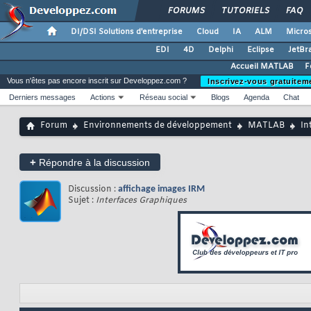
FORUMS
TUTORIELS
FAQ
DI/DSI Solutions d'entreprise
Cloud
IA
ALM
Micros
EDI
4D
Delphi
Eclipse
JetBr
Accueil MATLAB
F
Vous n'êtes pas encore inscrit sur Developpez.com ?
Inscrivez-vous gratuitem
Derniers messages
Actions
Réseau social
Blogs
Agenda
Chat
Forum
Environnements de développement
MATLAB
In
+
Répondre à la discussion
Discussion :
affichage images IRM
Sujet :
Interfaces Graphiques