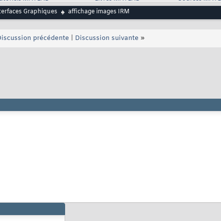
AspectRatio'
, 
[
1 1 1
]
, 
...
est'
,          
'on'
)
terfaces Graphiques
affichage images IRM
r'
, 
'k'
, 
'Pointer'
, 
'Hand'
)
iscussion précédente
|
Discussion suivante
»
---------------------------------------------------------    
btn
(
obj, evt
)
ca, 
'currentpoint'
)
)