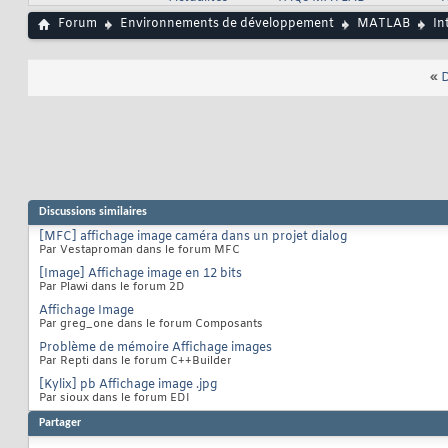
'Data
33
'Hitt
34
Forum
Environnements de développement
MATLAB
In
35
    set
(
gcf, 
'Colo
36
37
«
D
%-----------------
38
function
 click
39
        disp
(
get
(
g
40
    end
41
end
42
Discussions similaires
[MFC] affichage image caméra dans un projet dialog
Par Vestaproman dans le forum MFC
[Image] Affichage image en 12 bits
Par Plawi dans le forum 2D
Affichage Image
Par greg_one dans le forum Composants
Problème de mémoire Affichage images
Par Repti dans le forum C++Builder
[Kylix] pb Affichage image .jpg
Par sioux dans le forum EDI
Partager