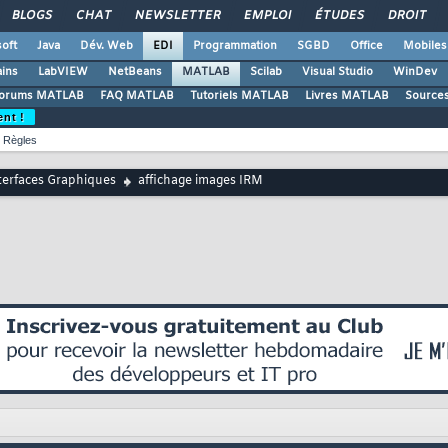
BLOGS
CHAT
NEWSLETTER
EMPLOI
ÉTUDES
DROIT
oft
Java
Dév. Web
EDI
Programmation
SGBD
Office
Mobiles
ains
LabVIEW
NetBeans
MATLAB
Scilab
Visual Studio
WinDev
orums MATLAB
FAQ MATLAB
Tutoriels MATLAB
Livres MATLAB
Source
ent !
Règles
terfaces Graphiques
affichage images IRM