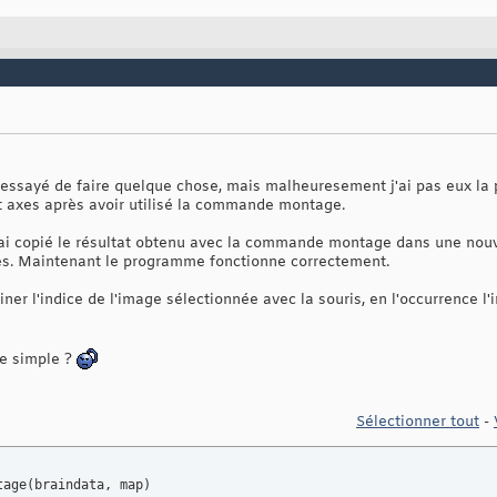
ai essayé de faire quelque chose, mais malheuresement j'ai pas eux la 
t axes après avoir utilisé la commande montage.
'ai copié le résultat obtenu avec la commande montage dans une nouve
es. Maintenant le programme fonctionne correctement.
ner l'indice de l'image sélectionnée avec la souris, en l'occurrence l
ée simple ?
Sélectionner tout
-
tage
(
braindata, map
)