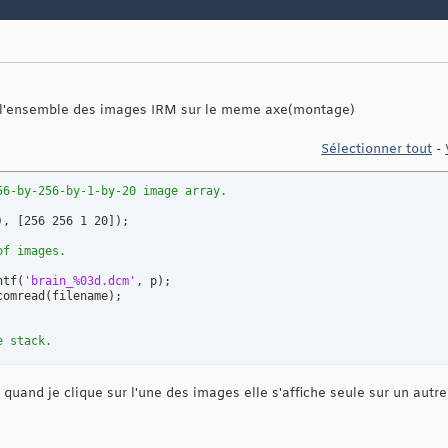
her l'ensemble des images IRM sur le meme axe(montage)
Sélectionner tout
-
56-by-256-by-1-by-20 image array.
)
, 
[
256 256 1 20
]
)
;

of images.
ntf
(
'brain_%03d.dcm'
, p
)
;

comread
(
filename
)
e stack.
 quand je clique sur l'une des images elle s'affiche seule sur un autr