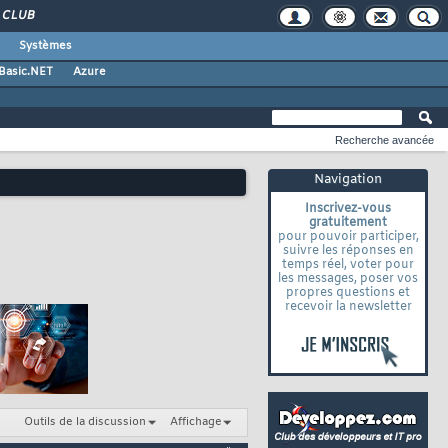
CLUB
Systèmes
 Basic.NET
Azure
Recherche avancée
Navigation
Inscrivez-vous
gratuitement
pour pouvoir participer,
suivre les réponses en
temps réel, voter pour
les messages, poser vos
propres questions et
recevoir la newsletter
Outils de la discussion
Affichage