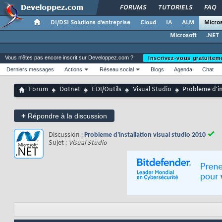
FORUMS
TUTORIELS
FAQ
DI/DSI Solutions d'entreprise
Cloud
IA
ALM
Micros
Microsoft
.NET
Vous n'êtes pas encore inscrit sur Developpez.com ?
Inscrivez-vous gratuitem
Derniers messages
Actions
Réseau social
Blogs
Agenda
Chat
Forum
Dotnet
EDI/Outils
Visual Studio
Probleme d'in
+
Répondre à la discussion
Discussion :
Probleme d'installation visual studio 2010
Sujet :
Visual Studio