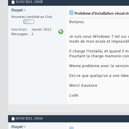
31/01/2011,
15h58
lhoyet
Probleme d'installation visual s
Nouveau candidat au Club
Bonjour,
Inscrit en
Janvier 2011
Messages
2
Je suis sous Windows 7 (et sur u
msdn de mon ecole et impossible 
Il charge l'installe, et quand il
Pourtant la charge memoire con
Meme probleme avec la version d
Est-ce que quelqu'un a une idee,
Merci d.avance
Ludo
04/03/2011,
15h14
lhoyet