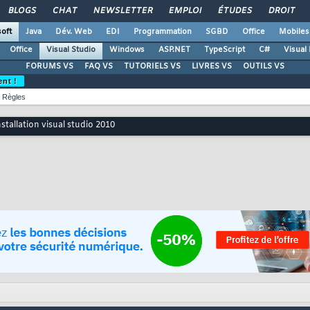
BLOGS
CHAT
NEWSLETTER
EMPLOI
ÉTUDES
DROIT
oft
Java
Dév. Web
EDI
Programmation
SGBD
Office
Mobiles
Office
Visual Studio
Windows
ASP.NET
TypeScript
C#
Visual
FORUMS VS
FAQ VS
TUTORIELS VS
LIVRES VS
OUTILS VS
ent !
Règles
stallation visual studio 2010