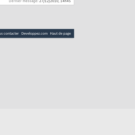
Dernier message:
27/12/2010,
14h45
s contacter
Developpez.com
Haut de page