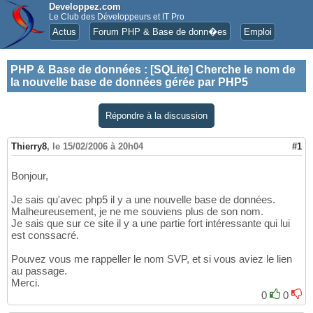
Developpez.com
Le Club des Développeurs et IT Pro
Actus
Forum PHP & Base de donn�es
Emploi
PHP & Base de données
:
[SQLite] Cherche le nom de
la nouvelle base de données gérée par PHP5
Répondre à la discussion
Thierry8
,
le 15/02/2006 à 20h04
#1
Bonjour,
Je sais qu'avec php5 il y a une nouvelle base de données.
Malheureusement, je ne me souviens plus de son nom.
Je sais que sur ce site il y a une partie fort intéressante qui lui
est conssacré.
Pouvez vous me rappeller le nom SVP, et si vous aviez le lien
au passage.
Merci.
0
0