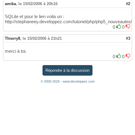
amika
,
le 15/02/2006 à 20h16
#2
SQLite et pour le lien voila un :
http://stephaneey.developpez.com/tutoriel/php/php5_nouveautes/
0
0
Thierry8
,
le 15/02/2006 à 21h21
#3
merci à toi.
0
0
Répondre à la discussion
© 2000-2026 - www.developpez.com