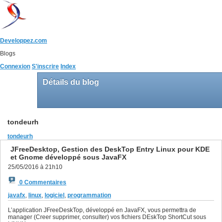
Developpez.com
Blogs
Connexion
S'inscrire
Index
Détails du blog
tondeurh
tondeurh
JFreeDesktop, Gestion des DeskTop Entry Linux pour KDE
et Gnome développé sous JavaFX
25/05/2016 à 21h10
0 Commentaires
javafx
,
linux
,
logiciel
,
programmation
L’application JFreeDeskTop, développé en JavaFX, vous permettra de
manager (Creer supprimer, consulter) vos fichiers DEskTop ShortCut sous