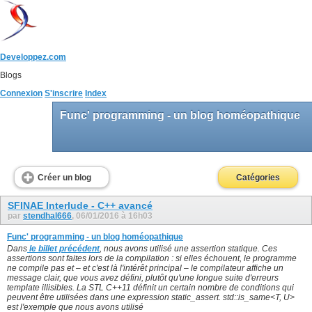
Developpez.com
Blogs
Connexion
S'inscrire
Index
Func' programming - un blog homéopathique
Créer un blog
Catégories
SFINAE Interlude - C++ avancé
par
stendhal666
, 06/01/2016 à 16h03
Func' programming - un blog homéopathique
Dans
le billet précédent
, nous avons utilisé une assertion statique. Ces
assertions sont faites lors de la compilation : si elles échouent, le programme
ne compile pas et – et c'est là l'intérêt principal – le compilateur affiche un
message clair, que vous avez défini, plutôt qu'une longue suite d'erreurs
template illisibles. La STL C++11 définit un certain nombre de conditions qui
peuvent être utilisées dans une expression static_assert. std::is_same<T, U>
est l'exemple que nous avons utilisé