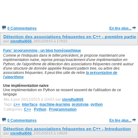
0 Commentaires
En lire plus...
Détection des associations fréquentes en C++ - première partie
par
stendhal666
, 26/12/2015 à 17h15
Func' programming - un blog homéopathique
Comme je l'indiquais dans le billet précédent, je propose maintenant une
implémentation naïve, reprise presqu'exactement d'une implémentation en
Python, de l'algorithme de détection des associations fréquentes centré autour
d'une structure de donnée appelée frequent pattern tree, ou arbre des
associations fréquentes. Il peut être utile de relire
la présentation de
l'algorithme
Une implémentation naïve
Une implémentation en Python se ressent souvent de l'utilisation de ce
langage
Mis à jour 28/12/2015 à 11h02 par
stendhal666
Tags:
c++
,
interface
,
machine-learning
,
prototype
,
python
Catégories:
C++
,
Python
,
Programmation
0 Commentaires
En lire plus...
Détection des associations fréquentes en C++ - Introduction
par
stendhal666
, 23/12/2015 à 14h20