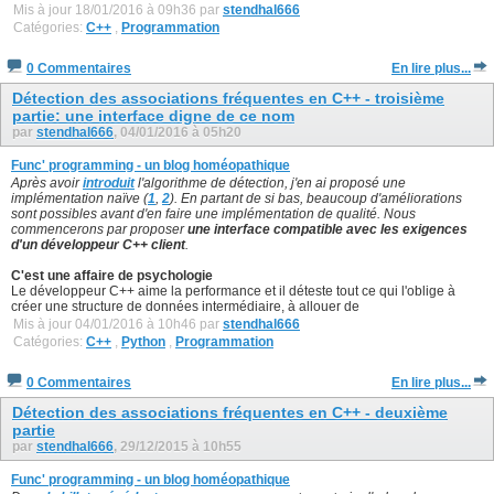
Mis à jour 18/01/2016 à 09h36 par
stendhal666
Catégories:
C++
,
Programmation
0 Commentaires
En lire plus...
Détection des associations fréquentes en C++ - troisième
partie: une interface digne de ce nom
par
stendhal666
, 04/01/2016 à 05h20
Func' programming - un blog homéopathique
Après avoir
introduit
l'algorithme de détection, j'en ai proposé une
implémentation naïve (
1
,
2
). En partant de si bas, beaucoup d'améliorations
sont possibles avant d'en faire une implémentation de qualité. Nous
commencerons par proposer
une interface compatible avec les exigences
d'un développeur C++ client
.
C'est une affaire de psychologie
Le développeur C++ aime la performance et il déteste tout ce qui l'oblige à
créer une structure de données intermédiaire, à allouer de
Mis à jour 04/01/2016 à 10h46 par
stendhal666
Catégories:
C++
,
Python
,
Programmation
0 Commentaires
En lire plus...
Détection des associations fréquentes en C++ - deuxième
partie
par
stendhal666
, 29/12/2015 à 10h55
Func' programming - un blog homéopathique