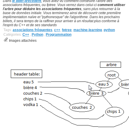
Dans
le billet précédent
, vous avez vu comment construire l'arbre des
associations fréquentes, ou fptree. Vous verrez dans celui-ci
comment utiliser
l'arbre pour déduire les associations fréquentes
, sans plus retourner à la
base de données initiale. Vous terminerez ainsi de découvrir cette première
implémentation naïve et "pythonesque" de l'algorithme. Dans les prochains
billets, il sera temps de la raffiner pour arriver à un résultat plus conforme à
l'esprit du C++ et de ses standards
Tags:
associations fréquentes
,
c++
,
fptree
,
machine-learning
,
python
Catégories:
C++
,
Python
,
Programmation
Images attachées