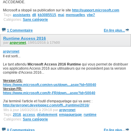
ACCDE/MDE.
Microsoft a stoppé sa publication sur le site
http://support.microsoft.com
Tags:
assistants
,
dll
,
kb3085515
,
maj
,
mensuelles
,
vbe7
Catégories:
Sans catégorie
1 Commentaire
En lire plus...
Runtime Access 2016
par
argyronet
, 19/01/2016 à 17h00
argyronet
Il est sorti...
Le tant attendu
Microsoft Access 2016 Runtime
qui vous permet de distribuer
vos applications Access 2016 aux utilisateurs qui ne possèdent pas la version
complète d'Access 2016...
Version US:
https://www.microsoft.com/en-us/down....aspx?id=50040
Version FR:
https://www.microsoft.com/fr-FR/down....aspx?id=50040
J'ai terminé l'article et l'outil d'empaquetage qui va avec :
http://argyronet.developpez.com/offi.../runtime/2016/
Mis à jour 16/03/2016 à 20h18 par
argyronet
Tags:
2016
,
access
,
déploiement
,
empaquetage
,
runtime
Catégories:
Sans catégorie
0 Commentaires
En lire plus...