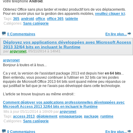
votre téléphone
Android
.
Obtenez Office sans plus tarder et restez productif lors de vos déplacements.
Pour en savoir plus sur la gestion des appareils mobiles,
veuillez cliquer ici
.
Tags:
365
,
android
,
office
,
office 365
,
tablette
Catégories:
Sans catégorie
0 Commentaires
En lire plus...
Déployez vos applications développées avec Microsoft Access
2013 32/64 bits en incluant le Runtime
par
argyronet
, 05/11/2014 à 14h41
argyronet
Bonjour à toutes et à tous...
Ca y est, la version de l'assistant package 2013 est depuis hier
en 64 bits
...
Bien entendu, vous pouvez continuer à l'utiliser en 32 bits car les postes
équipés de Microsoft Office 2013 64 bits sont quand même peu répandus ce
qui justifiait le fait que je ne l'avais pas développé dans cette technologie.
L'article se trouve toujours au même endroit :
Comment déployer vos applications professionnelles développées avec
Microsoft Access 2013 32/64 bits en incluant le Runtime
Mis à jour 05/11/2014 à 16h09 par
argyronet
Tags:
access 2013
,
déploiement
,
empaquetage
,
package
,
runtime
Catégories:
Sans catégorie
0 Commentaires
En lire plus...