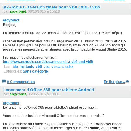
MZ-Tools 8.0 version finale pour VBA / VB6 / VB5
par
argyronet
, 08/10/2015 à 15h18
argyronet
Bonjour,
La dernière mouture de MZ-Tools version 8.0 est disponible. (15 ans déjà !)
cette version permet dès lors un usage avec Visual studio 2012, 2013 et 2015
La mise à jour gratuite pour les utilsateur ayant la version 7.0 de MZ-Tools qui
possède les memes caractéristiques, avec la compatibilité Visual Studio 2015.
Information et téléchargement ici :
http://www.mztools.com/blog/announci...t-vb6-and-vb5/
Tags:
ide
,
mz-tools
,
vb6
,
vba
,
visual studio
Catégories:
Sans catégorie
0 Commentaires
En lire plus...
Lancement d'Office 365 pour tablette Android
par
argyronet
, 05/05/2015 à 09h31
argyronet
Le lancement d'Office 365 pour tablette Android est officiel...
Vous souhaitez installer Microsoft Office sur tous vos appareils ?
La suite
Microsoft Office
est préinstallée sur les appareils
Windows Phone
,
mais vous pouvez également la télécharger sur votre
iPhone
, votre
iPad
et