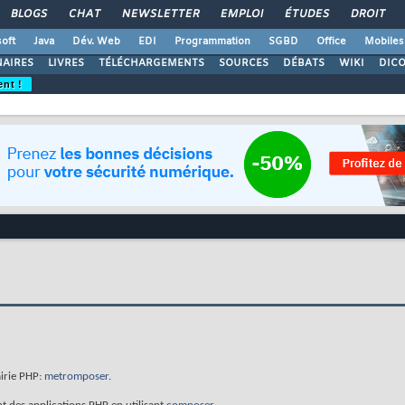
BLOGS
CHAT
NEWSLETTER
EMPLOI
ÉTUDES
DROIT
oft
Java
Dév. Web
EDI
Programmation
SGBD
Office
Mobiles
AIRES
LIVRES
TÉLÉCHARGEMENTS
SOURCES
DÉBATS
WIKI
DIC
ent !
airie PHP:
metromposer
.