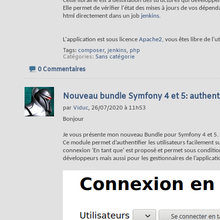
Cette librairie est à destination des structures qui développe
Elle permet de vérifier l'état des mises à jours de vos dépe
html directement dans un job
jenkins
.
L'application est sous licence
Apache2
, vous êtes libre de l'ut
Tags:
composer
,
jenkins
,
php
Catégories
Sans catégorie
0 Commentaires
Nouveau bundle Symfony 4 et 5: authenti
par
Viduc
, 26/07/2020 à 11h53
Bonjour
Je vous présente mon nouveau Bundle pour Symfony 4 et 5.
Ce module permet d’authentifier les utilisateurs facilement s
connexion ‘En tant que’ est proposé et permet sous condition d
développeurs mais aussi pour les gestionnaires de l’applicati