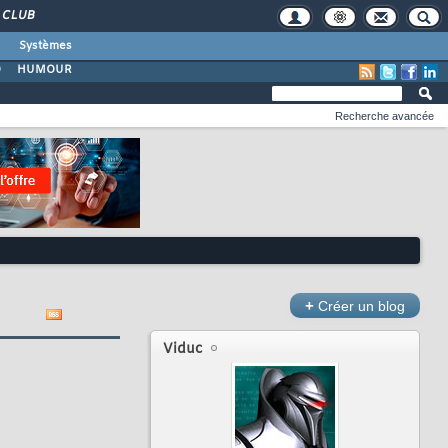
CLUB
Systèmes
O
HUMOUR
Recherche avancée
+
Créer un blog
Viduc