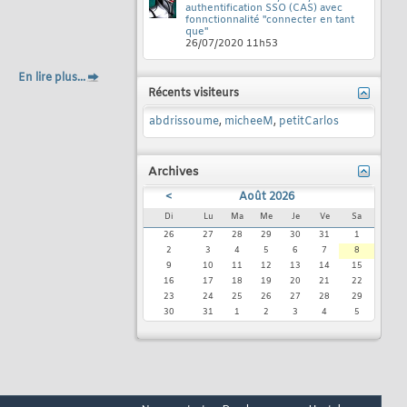
authentification SSO (CAS) avec
fonnctionnalité "connecter en tant
que"
26/07/2020
11h53
En lire plus...
Récents visiteurs
abdrissoume
,
micheeM
,
petitCarlos
Archives
<
Août 2026
Di
Lu
Ma
Me
Je
Ve
Sa
26
27
28
29
30
31
1
2
3
4
5
6
7
8
9
10
11
12
13
14
15
16
17
18
19
20
21
22
23
24
25
26
27
28
29
30
31
1
2
3
4
5