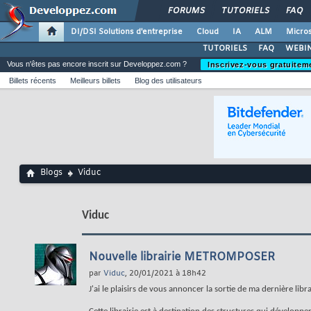
FORUMS
TUTORIELS
FAQ
DI/DSI Solutions d'entreprise
Cloud
IA
ALM
Micros
TUTORIELS
FAQ
WEBIN
Vous n'êtes pas encore inscrit sur Developpez.com ?
Inscrivez-vous gratuitem
Billets récents
Meilleurs billets
Blog des utilisateurs
Blogs
Viduc
Viduc
Nouvelle librairie METROMPOSER
par
Viduc
, 20/01/2021 à 18h42
J'ai le plaisirs de vous annoncer la sortie de ma dernière libr