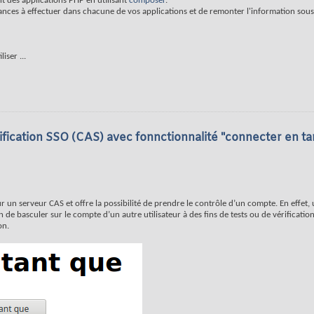
nt des applications PHP en utilisant
composer
.
ndances à effectuer dans chacune de vos applications et de remonter l'information sou
iliser
...
fication SSO (CAS) avec fonnctionnalité "connecter en ta
ur un serveur CAS et offre la possibilité de prendre le contrôle d’un compte. En effet,
e basculer sur le compte d’un autre utilisateur à des fins de tests ou de vérification.
on.