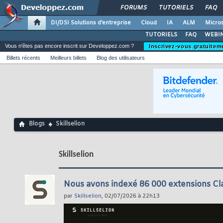
FORUMS
TUTORIELS
FAQ
DI/DSI Solutions d'entreprise
Cloud
IA
ALM
Micros
TUTORIELS
FAQ
WEBIN
Vous n'êtes pas encore inscrit sur Developpez.com ?
Inscrivez-vous gratuitem
Billets récents
Meilleurs billets
Blog des utilisateurs
Blogs
Skillselion
Skillselion
Nous avons indexé 86 000 extensions Cla
par
Skillselion
, 02/07/2026 à 22h13