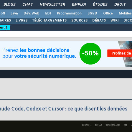
BLOGS
CHAT
NEWSLETTER
EMPLOI
ÉTUDES
DROIT
oft
Java
Dév. Web
EDI
Programmation
SGBD
Office
Mobiles
AIRES
LIVRES
TÉLÉCHARGEMENTS
SOURCES
DÉBATS
WIKI
DIC
ent !
ude Code, Codex et Cursor : ce que disent les données