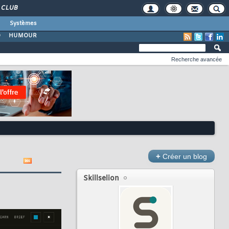
CLUB
Systèmes
O
HUMOUR
Recherche avancée
+
Créer un blog
Skillselion