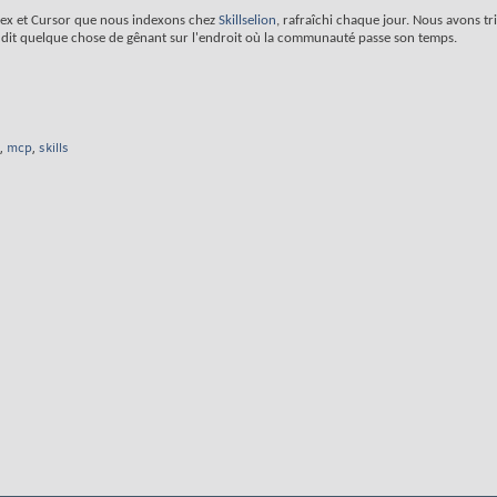
dex et Cursor que nous indexons chez
Skillselion
, rafraîchi chaque jour. Nous avons tr
on dit quelque chose de gênant sur l'endroit où la communauté passe son temps.
,
mcp
,
skills