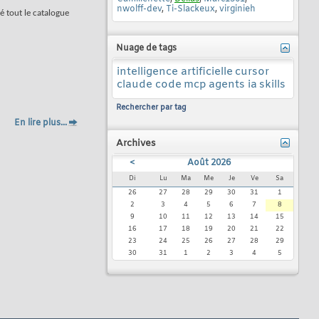
nwolff-dev
,
Ti-Slackeux
,
virginieh
ié tout le catalogue
Nuage de tags
intelligence artificielle
cursor
claude code
mcp
agents ia
skills
Rechercher par tag
En lire plus...
Archives
<
Août 2026
Di
Lu
Ma
Me
Je
Ve
Sa
26
27
28
29
30
31
1
2
3
4
5
6
7
8
9
10
11
12
13
14
15
16
17
18
19
20
21
22
23
24
25
26
27
28
29
30
31
1
2
3
4
5