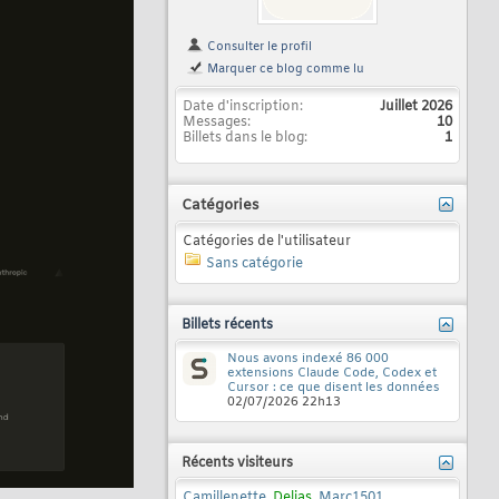
Consulter le profil
Marquer ce blog comme lu
Date d'inscription
Juillet 2026
Messages
10
Billets dans le blog
1
Catégories
Catégories de l'utilisateur
Sans catégorie
Billets récents
Nous avons indexé 86 000
extensions Claude Code, Codex et
Cursor : ce que disent les données
02/07/2026
22h13
Récents visiteurs
Camillenette
,
Delias
,
Marc1501
,