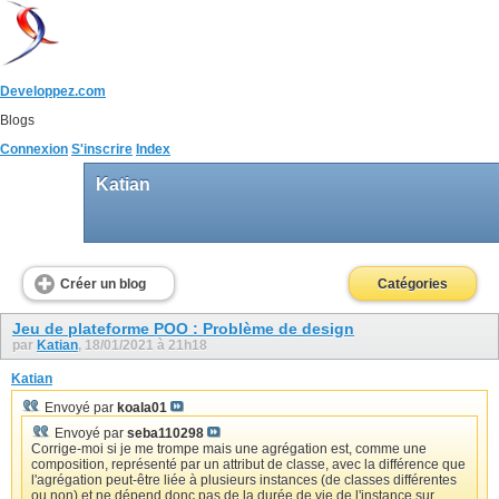
Developpez.com
Blogs
Connexion
S'inscrire
Index
Katian
Créer un blog
Catégories
Jeu de plateforme POO : Problème de design
par
Katian
, 18/01/2021 à 21h18
Katian
Envoyé par
koala01
Envoyé par
seba110298
Corrige-moi si je me trompe mais une agrégation est, comme une
composition, représenté par un attribut de classe, avec la différence que
l'agrégation peut-être liée à plusieurs instances (de classes différentes
ou non) et ne dépend donc pas de la durée de vie de l'instance sur