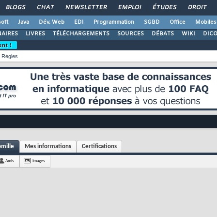
BLOGS
CHAT
NEWSLETTER
EMPLOI
ÉTUDES
DROIT
oft
Java
Dév. Web
EDI
Programmation
SGBD
Office
Mobiles
AIRES
LIVRES
TÉLÉCHARGEMENTS
SOURCES
DÉBATS
WIKI
DIC
ent !
Règles
omille
Mes informations
Certifications
Amis
Images