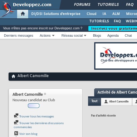
FORUMS
TUTORIELS
FAQ
DI/DSI Solutions d'entreprise
Cloud
IA
ALM
Micros
TUTORIELS
FAQ
WEBIN
Vous n'êtes pas encore inscrit sur Developpez.com ?
Inscrivez-vous gratuitem
Derniers messages
Actions
Réseau social
Blogs
Agenda
Chat
Albert Camomille
Activité de Albert Cam
Albert Camomille
Nouveau candidat au Club
Tout
Albert Camomille
Pas d'activité récente
Trouver tous les messages
Trouver les dernières discussions
commencées
Voir son blog