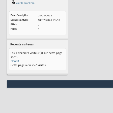
Voir le profil Pro
Date d'inscription
08/03/2013
Dernière activité
18/02/2024
15h53
Billets
0
Points
3
Récents visiteurs
Les 1 derniers visiteur(s) sur cette page
sont :
Neo01
Cette page a eu
957
visites