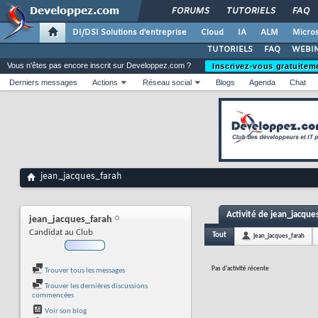
FORUMS
TUTORIELS
FAQ
DI/DSI Solutions d'entreprise
Cloud
IA
ALM
Micros
TUTORIELS
FAQ
WEBIN
Vous n'êtes pas encore inscrit sur Developpez.com ?
Inscrivez-vous gratuitem
Derniers messages
Actions
Réseau social
Blogs
Agenda
Chat
jean_jacques_farah
Activité de jean_jacque
jean_jacques_farah
Candidat au Club
Tout
jean_jacques_farah
Pas d'activité récente
Trouver tous les messages
Trouver les dernières discussions
commencées
Voir son blog