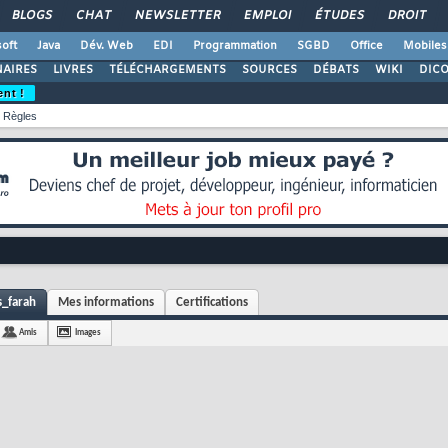
BLOGS
CHAT
NEWSLETTER
EMPLOI
ÉTUDES
DROIT
oft
Java
Dév. Web
EDI
Programmation
SGBD
Office
Mobiles
AIRES
LIVRES
TÉLÉCHARGEMENTS
SOURCES
DÉBATS
WIKI
DIC
ent !
Règles
s_farah
Mes informations
Certifications
Amis
Images