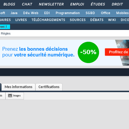
BLOGS
CHAT
NEWSLETTER
EMPLOI
ÉTUDES
DROIT
oft
Java
Dév. Web
EDI
Programmation
SGBD
Office
Mobiles
AIRES
LIVRES
TÉLÉCHARGEMENTS
SOURCES
DÉBATS
WIKI
DIC
ent !
Règles
Mes informations
Certifications
is
Images