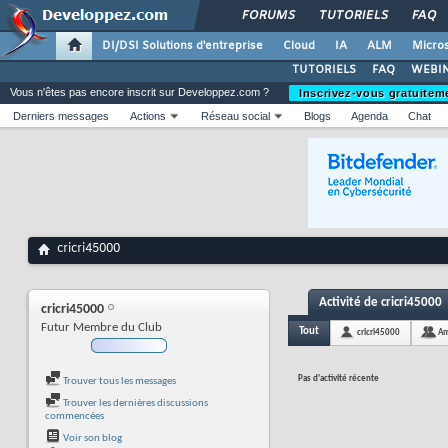
FORUMS
TUTORIELS
FAQ
DI/DSI Solutions d'entreprise
Cloud
IA
ALM
Micros
TUTORIELS
FAQ
WEBIN
Vous n'êtes pas encore inscrit sur Developpez.com ?
Inscrivez-vous gratuitem
Derniers messages
Actions
Réseau social
Blogs
Agenda
Chat
cricri45000
Activité de cricri45000
cricri45000
Futur Membre du Club
Tout
cricri45000
Am
Pas d'activité récente
Trouver tous les messages
Trouver les dernières discussions
commencées
Voir son blog