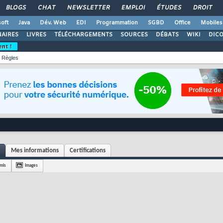
BLOGS
CHAT
NEWSLETTER
EMPLOI
ÉTUDES
DROIT
oft
Java
Dév. Web
EDI
Programmation
SGBD
Office
Mobiles
AIRES
LIVRES
TÉLÉCHARGEMENTS
SOURCES
DÉBATS
WIKI
DIC
ent !
Règles
Mes informations
Certifications
mis
Images