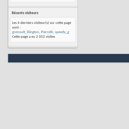
Récents visiteurs
Les 4 derniers visiteur(s) sur cette page
sont :
grenoult
,
lilington
,
Pierre8r
,
speedy_g
Cette page a eu
2 052
visites