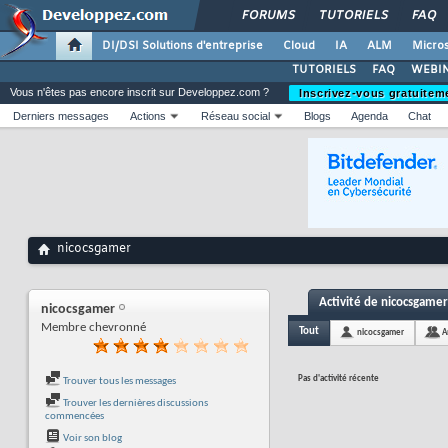
FORUMS
TUTORIELS
FAQ
DI/DSI Solutions d'entreprise
Cloud
IA
ALM
Micros
TUTORIELS
FAQ
WEBIN
Vous n'êtes pas encore inscrit sur Developpez.com ?
Inscrivez-vous gratuitem
Derniers messages
Actions
Réseau social
Blogs
Agenda
Chat
nicocsgamer
Activité de nicocsgamer
nicocsgamer
Membre chevronné
Tout
nicocsgamer
A
Pas d'activité récente
Trouver tous les messages
Trouver les dernières discussions
commencées
Voir son blog