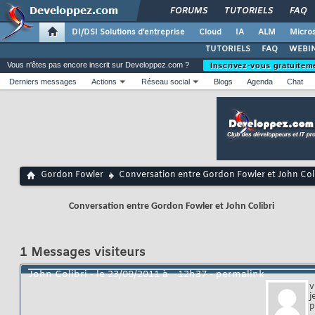
FORUMS
TUTORIELS
FAQ
DI/DSI Solutions d'entreprise
Cloud
IA
ALM
Micros
TUTORIELS
FAQ
WEBIN
Vous n'êtes pas encore inscrit sur Developpez.com ?
Inscrivez-vous gratuitem
Derniers messages
Actions
Réseau social
Blogs
Agenda
Chat
Gordon Fowler
Conversation entre Gordon Fowler et John Coli
Conversation entre Gordon Fowler et John Colibri
1
Messages visiteurs
John Colibri
- le
23/08/2011 à
12h37
-
permalink
v
j
p