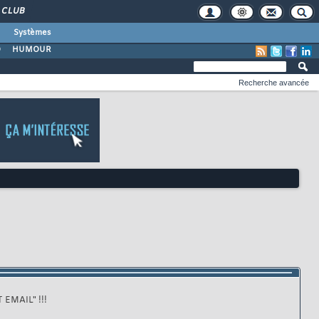
CLUB
Systèmes
O
HUMOUR
Recherche avancée
 EMAIL" !!!