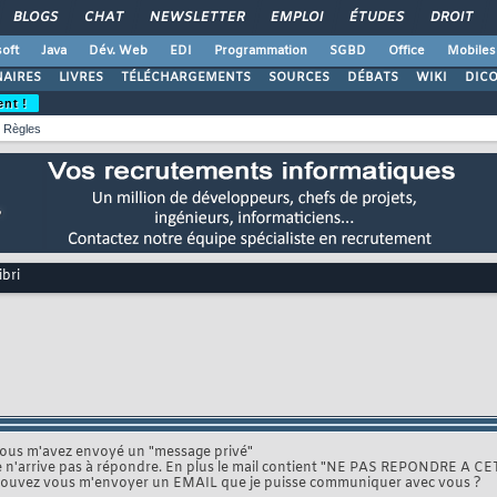
BLOGS
CHAT
NEWSLETTER
EMPLOI
ÉTUDES
DROIT
oft
Java
Dév. Web
EDI
Programmation
SGBD
Office
Mobiles
AIRES
LIVRES
TÉLÉCHARGEMENTS
SOURCES
DÉBATS
WIKI
DIC
ent !
Règles
bri
ous m'avez envoyé un "message privé"
e n'arrive pas à répondre. En plus le mail contient "NE PAS REPONDRE A CET
ouvez vous m'envoyer un EMAIL que je puisse communiquer avec vous ?