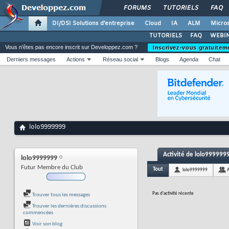
FORUMS
TUTORIELS
FAQ
DI/DSI Solutions d'entreprise
Cloud
IA
ALM
Micros
TUTORIELS
FAQ
WEBIN
Vous n'êtes pas encore inscrit sur Developpez.com ?
Inscrivez-vous gratuitem
Derniers messages
Actions
Réseau social
Blogs
Agenda
Chat
lolo9999999
Activité de lolo999999
lolo9999999
Futur Membre du Club
Tout
lolo9999999
Pas d'activité récente
Trouver tous les messages
Trouver les dernières discussions
commencées
Voir son blog