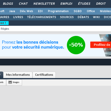
BLOGS
CHAT
NEWSLETTER
EMPLOI
ÉTUDES
DROIT
oft
Java
Dév. Web
EDI
Programmation
SGBD
Office
Mobiles
AIRES
LIVRES
TÉLÉCHARGEMENTS
SOURCES
DÉBATS
WIKI
DIC
ent !
Règles
9
Mes informations
Certifications
Amis
Images