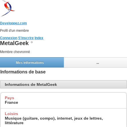
Developpez.com
Profil d'un membre
Connexion
S'inscrire
Index
MetalGeek
Membre chevronné
Mes informations
...
Informations de base
Informations de MetalGeek
Pays
France
Loisirs
Musique (guitare, compo), internet, jeux de lettres,
littérature