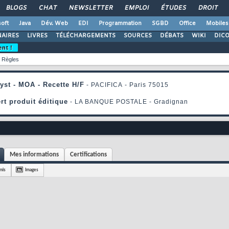
BLOGS
CHAT
NEWSLETTER
EMPLOI
ÉTUDES
DROIT
oft
Java
Dév. Web
EDI
Programmation
SGBD
Office
Mobiles
AIRES
LIVRES
TÉLÉCHARGEMENTS
SOURCES
DÉBATS
WIKI
DIC
ent !
Règles
Mes informations
Certifications
mis
Images