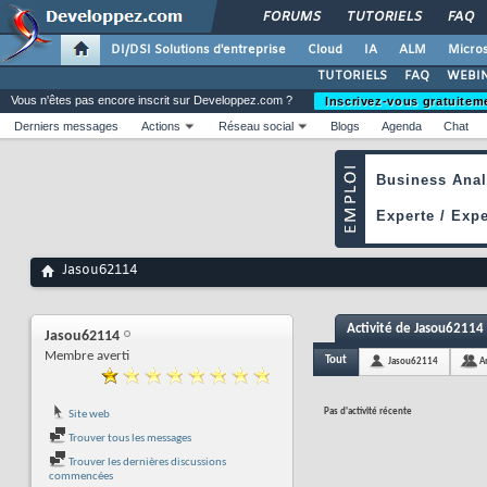
FORUMS
TUTORIELS
FAQ
DI/DSI Solutions d'entreprise
Cloud
IA
ALM
Micros
TUTORIELS
FAQ
WEBIN
Vous n'êtes pas encore inscrit sur Developpez.com ?
Inscrivez-vous gratuitem
Derniers messages
Actions
Réseau social
Blogs
Agenda
Chat
Jasou62114
Activité de Jasou62114
Jasou62114
Membre averti
Tout
Jasou62114
A
Pas d'activité récente
Site web
Trouver tous les messages
Trouver les dernières discussions
commencées