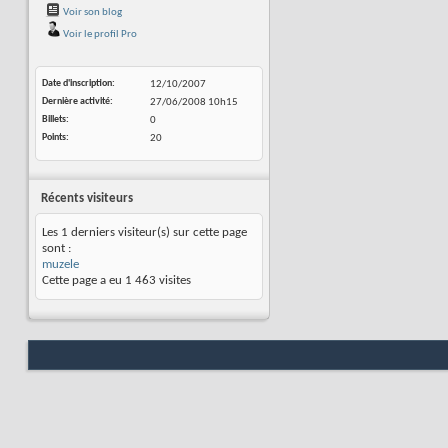
Voir son blog
Voir le profil Pro
Date d'inscription
12/10/2007
Dernière activité
27/06/2008
10h15
Billets
0
Points
20
Récents visiteurs
Les 1 derniers visiteur(s) sur cette page
sont :
muzele
Cette page a eu
1 463
visites