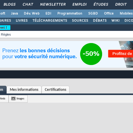
BLOGS
CHAT
NEWSLETTER
EMPLOI
ÉTUDES
DROIT
oft
Java
Dév. Web
EDI
Programmation
SGBD
Office
Mobiles
AIRES
LIVRES
TÉLÉCHARGEMENTS
SOURCES
DÉBATS
WIKI
DIC
ent !
Règles
mm
Mes informations
Certifications
Amis
Images