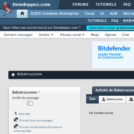
FORUMS
TUTORIELS
FAQ
DI/DSI Solutions d'entreprise
Cloud
IA
ALM
Micros
TUTORIELS
FAQ
WEBIN
Vous n'êtes pas encore inscrit sur Developpez.com ?
Inscrivez-vous gratuitem
Derniers messages
Actions
Réseau social
Blogs
Agenda
Chat
8xbetrucomm
Activité de 8xbetruco
8xbetrucomm
Invité de passage
Tout
8xbetrucomm
Pas d'activité récente
Site web
Trouver tous les messages
Trouver les dernières discussions
commencées