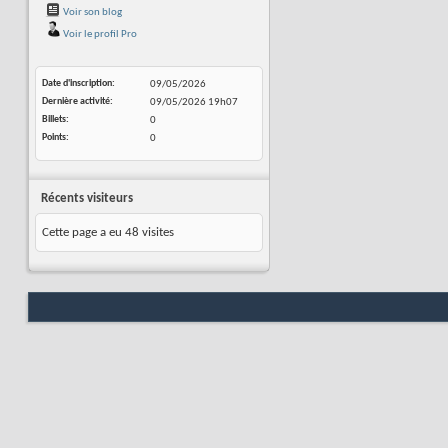
Voir son blog
Voir le profil Pro
Date d'inscription
09/05/2026
Dernière activité
09/05/2026
19h07
Billets
0
Points
0
Récents visiteurs
Cette page a eu
48
visites