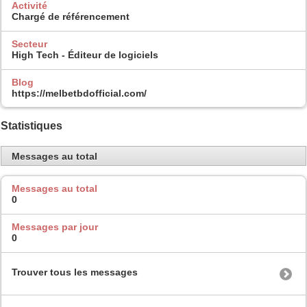
Activité
Chargé de référencement
Secteur
High Tech - Éditeur de logiciels
Blog
https://melbetbdofficial.com/
Statistiques
Messages au total
Messages au total
0
Messages par jour
0
Trouver tous les messages