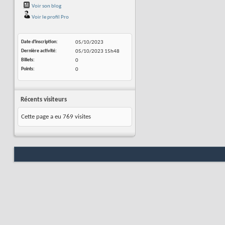
Voir son blog
Voir le profil Pro
Date d'inscription
05/10/2023
Dernière activité
05/10/2023
15h48
Billets
0
Points
0
Récents visiteurs
Cette page a eu
769
visites