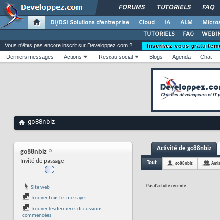
FORUMS
TUTORIELS
FAQ
DI/DSI Solutions d'entreprise
Cloud
IA
ALM
Micros
TUTORIELS
FAQ
WEBIN
Vous n'êtes pas encore inscrit sur Developpez.com ?
Inscrivez-vous gratuitem
Derniers messages
Actions
Réseau social
Blogs
Agenda
Chat
go88nbiz
Activité de go88nbiz
go88nbiz
Invité de passage
Tout
go88nbiz
Amis
Pas d'activité récente
Site web
Trouver tous les messages
Trouver les dernières discussions
commencées