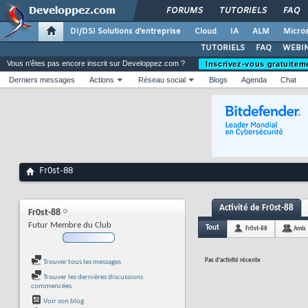
FORUMS
TUTORIELS
FAQ
DI/DSI Solutions d'entreprise
Cloud
IA
ALM
Micros
TUTORIELS
FAQ
WEBIN
Vous n'êtes pas encore inscrit sur Developpez.com ?
Inscrivez-vous gratuitem
Derniers messages
Actions
Réseau social
Blogs
Agenda
Chat
Fr0st-88
Activité de Fr0st-88
Fr0st-88
Futur Membre du Club
Tout
Fr0st-88
Amis
Pas d'activité récente
Trouver tous les messages
Trouver les dernières discussions
commencées
Voir son blog