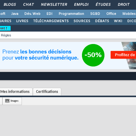
BLOGS
CHAT
NEWSLETTER
EMPLOI
ÉTUDES
DROIT
oft
Java
Dév. Web
EDI
Programmation
SGBD
Office
Mobiles
AIRES
LIVRES
TÉLÉCHARGEMENTS
SOURCES
DÉBATS
WIKI
DIC
ent !
Règles
Mes informations
Certifications
Images