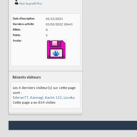
Voir le profil Pro
Date d'inscription
05/12/2021
Dernière activité
01/02/2022
10h41
Billets
0
Points
5
Avatar
Récents visiteurs
Les 4 derniers visiteur(s) sur cette page
sont :
Ederan77
,
Kannagi
,
Karim 123
,
Loceka
Cette page a eu
654
visites