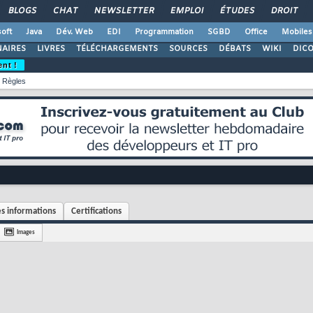
BLOGS
CHAT
NEWSLETTER
EMPLOI
ÉTUDES
DROIT
oft
Java
Dév. Web
EDI
Programmation
SGBD
Office
Mobiles
AIRES
LIVRES
TÉLÉCHARGEMENTS
SOURCES
DÉBATS
WIKI
DIC
ent !
Règles
s informations
Certifications
Images