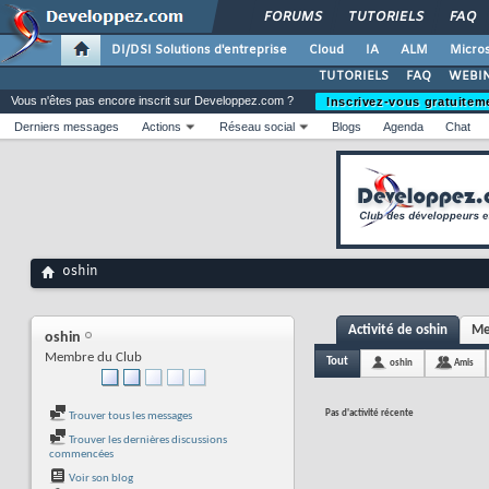
FORUMS
TUTORIELS
FAQ
DI/DSI Solutions d'entreprise
Cloud
IA
ALM
Micros
TUTORIELS
FAQ
WEBIN
Vous n'êtes pas encore inscrit sur Developpez.com ?
Inscrivez-vous gratuitem
Derniers messages
Actions
Réseau social
Blogs
Agenda
Chat
oshin
Activité de oshin
Me
oshin
Membre du Club
Tout
oshin
Amis
Pas d'activité récente
Trouver tous les messages
Trouver les dernières discussions
commencées
Voir son blog