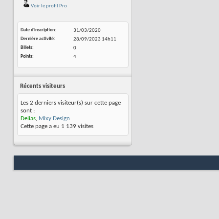
Voir le profil Pro
Date d'inscription
31/03/2020
Dernière activité
28/09/2023
14h11
Billets
0
Points
4
Récents visiteurs
Les 2 derniers visiteur(s) sur cette page
sont :
Delias
,
Mixy Design
Cette page a eu
1 139
visites