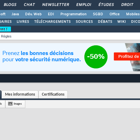
BLOGS
CHAT
NEWSLETTER
EMPLOI
ÉTUDES
DROIT
oft
Java
Dév. Web
EDI
Programmation
SGBD
Office
Mobiles
AIRES
LIVRES
TÉLÉCHARGEMENTS
SOURCES
DÉBATS
WIKI
DIC
ent !
Règles
Mes informations
Certifications
is
Images