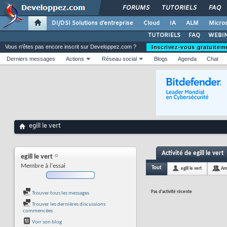
FORUMS
TUTORIELS
FAQ
DI/DSI Solutions d'entreprise
Cloud
IA
ALM
Micros
TUTORIELS
FAQ
WEBIN
Vous n'êtes pas encore inscrit sur Developpez.com ?
Inscrivez-vous gratuitem
Derniers messages
Actions
Réseau social
Blogs
Agenda
Chat
egill le vert
Activité de egill le vert
egill le vert
Membre à l'essai
Tout
egill le vert
Am
Pas d'activité récente
Trouver tous les messages
Trouver les dernières discussions
commencées
Voir son blog