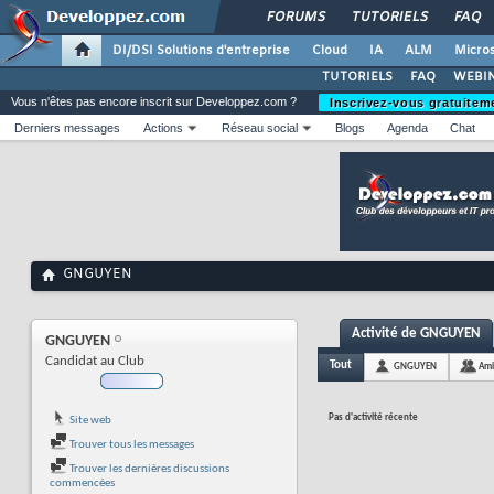
FORUMS
TUTORIELS
FAQ
DI/DSI Solutions d'entreprise
Cloud
IA
ALM
Micros
TUTORIELS
FAQ
WEBIN
Vous n'êtes pas encore inscrit sur Developpez.com ?
Inscrivez-vous gratuitem
Derniers messages
Actions
Réseau social
Blogs
Agenda
Chat
GNGUYEN
Activité de GNGUYEN
GNGUYEN
Candidat au Club
Tout
GNGUYEN
Ami
Pas d'activité récente
Site web
Trouver tous les messages
Trouver les dernières discussions
commencées