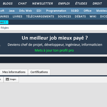
BLOGS
CHAT
NEWSLETTER
EMPLOI
ÉTUDES
DROIT
oft
Java
Dév. Web
EDI
Programmation
SGBD
Office
Mobiles
AIRES
LIVRES
TÉLÉCHARGEMENTS
SOURCES
DÉBATS
WIKI
DIC
ent !
Règles
Mes informations
Certifications
s
Images