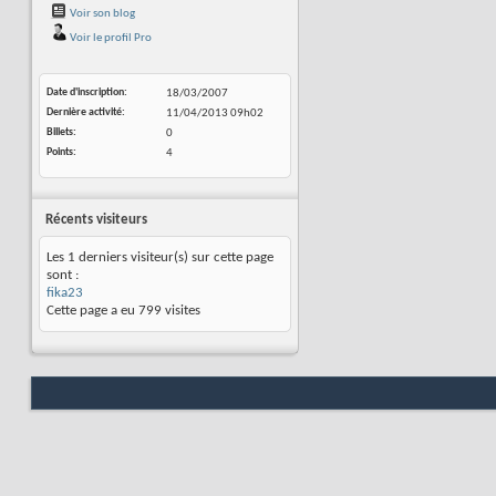
Voir son blog
Voir le profil Pro
Date d'inscription
18/03/2007
Dernière activité
11/04/2013
09h02
Billets
0
Points
4
Récents visiteurs
Les 1 derniers visiteur(s) sur cette page
sont :
fika23
Cette page a eu
799
visites