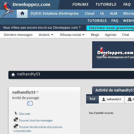
FORUMS
TUTORIELS
FAQ
DI/DSI Solutions d'entreprise
Cloud
IA
ALM
Micros
TUTORIELS
FAQ
WEBIN
Vous n'êtes pas encore inscrit sur Developpez.com ?
Inscrivez-vous gratuitem
Derniers messages
Actions
Réseau social
Blogs
Agenda
Chat
nathandty53
Activité de nathandty5
nathandty53
Invité de passage
Tout
nathandty53
A
Pas d'activité récente
Site web
Trouver tous les messages
Trouver les dernières discussions
commencées