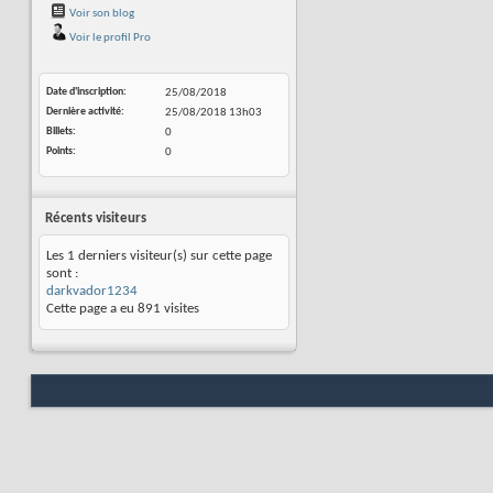
Voir son blog
Voir le profil Pro
Date d'inscription
25/08/2018
Dernière activité
25/08/2018
13h03
Billets
0
Points
0
Récents visiteurs
Les 1 derniers visiteur(s) sur cette page
sont :
darkvador1234
Cette page a eu
891
visites