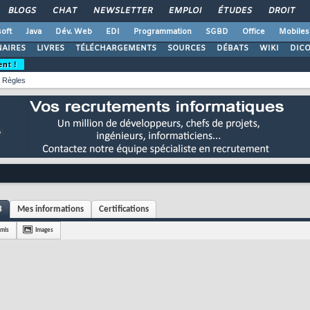
BLOGS
CHAT
NEWSLETTER
EMPLOI
ÉTUDES
DROIT
oft
Java
Dév. Web
EDI
Programmation
SGBD
Office
Mobiles
AIRES
LIVRES
TÉLÉCHARGEMENTS
SOURCES
DÉBATS
WIKI
DIC
ent !
Règles
3
Mes informations
Certifications
mis
Images