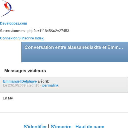
Developpez.com
/forums/converse.php?u=111845&u2=27453
Connexion
S'inscrire
Index
Conversation entre alassanediakite et Emmanuel Delahaye
Messages visiteurs
Emmanuel Delahaye
a écrit:
Le 23/10/2009 à
20h10
-
permalink
En MP
S'identifier
S'inscrire
Haut de page