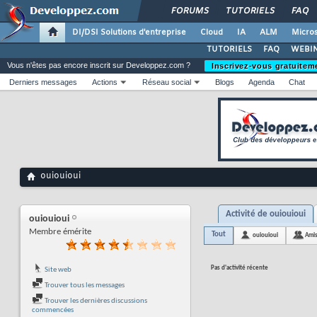
FORUMS
TUTORIELS
FAQ
DI/DSI Solutions d'entreprise
Cloud
IA
ALM
Micros
TUTORIELS
FAQ
WEBIN
Vous n'êtes pas encore inscrit sur Developpez.com ?
Inscrivez-vous gratuitem
Derniers messages
Actions
Réseau social
Blogs
Agenda
Chat
ouiouioui
Activité de ouiouioui
ouiouioui
Membre émérite
Tout
ouiouioui
Ami
Pas d'activité récente
Site web
Trouver tous les messages
Trouver les dernières discussions
commencées