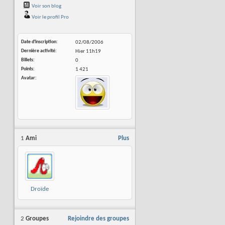
Voir son blog
Voir le profil Pro
Date d'inscription
02/08/2006
Dernière activité
Hier
11h19
Billets
0
Points
1 421
Avatar
1
Ami
Plus
Droïde
Système7
2
Groupes
Rejoindre des groupes