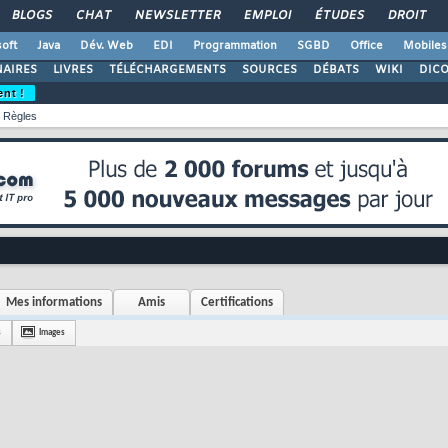
BLOGS
CHAT
NEWSLETTER
EMPLOI
ÉTUDES
DROIT
oft
Java
Dév. Web
EDI
Programmation
SGBD
Office
Mobiles
AIRES
LIVRES
TÉLÉCHARGEMENTS
SOURCES
DÉBATS
WIKI
DIC
ent !
Règles
Mes informations
Amis
Certifications
s
Images