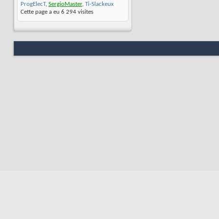
ProgElecT
,
SergioMaster
,
Ti-Slackeux
Cette page a eu
6 294
visites
Nous contacter
Soute