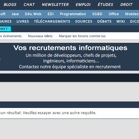
BLOGS
CHAT
NEWSLETTER
EMPLOI
ÉTUDES
DROIT
oft
Java
Dév. Web
EDI
Programmation
SGBD
Office
Mobiles
AIRES
LIVRES
TÉLÉCHARGEMENTS
SOURCES
DÉBATS
WIKI
DIC
ent !
x événements
Nouveaux billets
Marquer les forums comme lus
cun résultat. Veuillez essayer avec une autre requête.