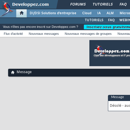
FORUMS
TUTORIELS
FAQ
DI/DSI Solutions d'entreprise
Cloud
IA
ALM
Micros
TUTORIELS
FAQ
WEBIN
Vous n'êtes pas encore inscrit sur Developpez.com ?
Inscrivez-vous gratuitem
Flux d'activité
Nouveaux messages
Nouveaux messages de groupes
Nouveau
Message
Message
Désolé - au