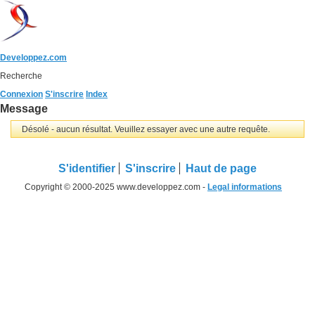
Developpez.com
Recherche
Connexion
S'inscrire
Index
Message
Désolé - aucun résultat. Veuillez essayer avec une autre requête.
S'identifier
S'inscrire
Haut de page
Copyright © 2000-2025 www.developpez.com -
Legal informations