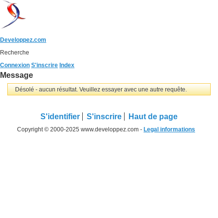
Developpez.com
Recherche
Connexion
S'inscrire
Index
Message
Désolé - aucun résultat. Veuillez essayer avec une autre requête.
S'identifier
S'inscrire
Haut de page
Copyright © 2000-2025 www.developpez.com -
Legal informations