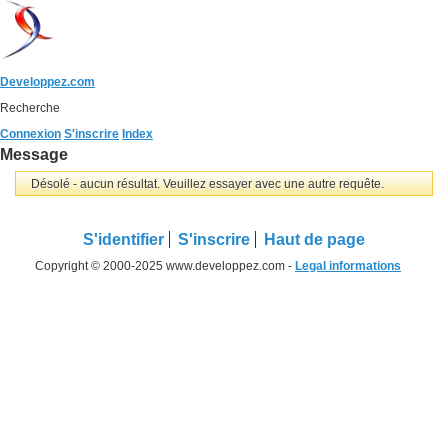
Developpez.com
Recherche
Connexion
S'inscrire
Index
Message
Désolé - aucun résultat. Veuillez essayer avec une autre requête.
S'identifier
S'inscrire
Haut de page
Copyright © 2000-2025 www.developpez.com -
Legal informations