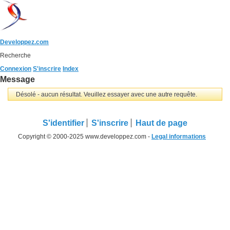
Developpez.com
Recherche
Connexion
S'inscrire
Index
Message
Désolé - aucun résultat. Veuillez essayer avec une autre requête.
S'identifier
S'inscrire
Haut de page
Copyright © 2000-2025 www.developpez.com -
Legal informations