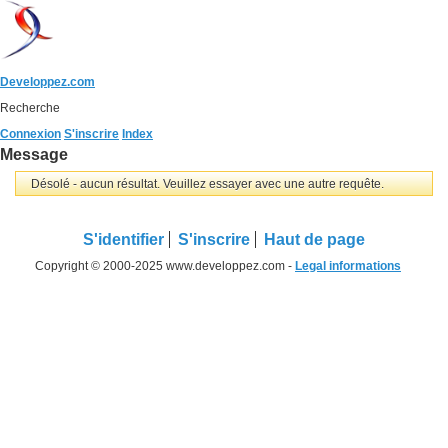
Developpez.com
Recherche
Connexion
S'inscrire
Index
Message
Désolé - aucun résultat. Veuillez essayer avec une autre requête.
S'identifier
S'inscrire
Haut de page
Copyright © 2000-2025 www.developpez.com -
Legal informations