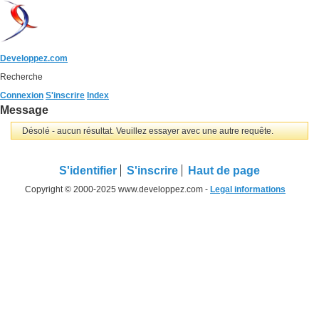
Developpez.com
Recherche
Connexion
S'inscrire
Index
Message
Désolé - aucun résultat. Veuillez essayer avec une autre requête.
S'identifier
S'inscrire
Haut de page
Copyright © 2000-2025 www.developpez.com -
Legal informations