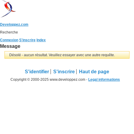
Developpez.com
Recherche
Connexion
S'inscrire
Index
Message
Désolé - aucun résultat. Veuillez essayer avec une autre requête.
S'identifier
S'inscrire
Haut de page
Copyright © 2000-2025 www.developpez.com -
Legal informations