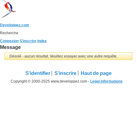
Developpez.com
Recherche
Connexion
S'inscrire
Index
Message
Désolé - aucun résultat. Veuillez essayer avec une autre requête.
S'identifier
S'inscrire
Haut de page
Copyright © 2000-2025 www.developpez.com -
Legal informations