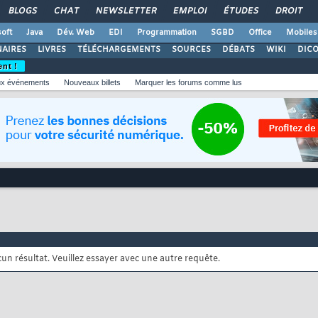
BLOGS
CHAT
NEWSLETTER
EMPLOI
ÉTUDES
DROIT
oft
Java
Dév. Web
EDI
Programmation
SGBD
Office
Mobiles
AIRES
LIVRES
TÉLÉCHARGEMENTS
SOURCES
DÉBATS
WIKI
DIC
ent !
x événements
Nouveaux billets
Marquer les forums comme lus
cun résultat. Veuillez essayer avec une autre requête.