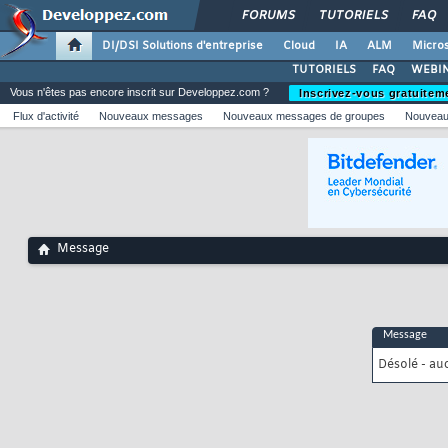
FORUMS
TUTORIELS
FAQ
DI/DSI Solutions d'entreprise
Cloud
IA
ALM
Micros
TUTORIELS
FAQ
WEBIN
Vous n'êtes pas encore inscrit sur Developpez.com ?
Inscrivez-vous gratuitem
Flux d'activité
Nouveaux messages
Nouveaux messages de groupes
Nouveau
Message
Message
Désolé - au