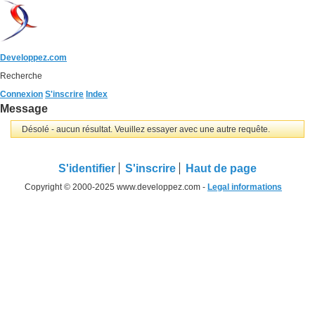
Developpez.com
Recherche
Connexion
S'inscrire
Index
Message
Désolé - aucun résultat. Veuillez essayer avec une autre requête.
S'identifier
S'inscrire
Haut de page
Copyright © 2000-2025 www.developpez.com -
Legal informations