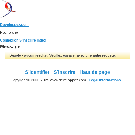
Developpez.com
Recherche
Connexion
S'inscrire
Index
Message
Désolé - aucun résultat. Veuillez essayer avec une autre requête.
S'identifier
S'inscrire
Haut de page
Copyright © 2000-2025 www.developpez.com -
Legal informations